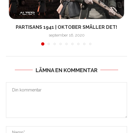
PARTISANS 1941 | OKTOBER SMÄLLER DET!
P
september 16, 2020
LÄMNA EN KOMMENTAR