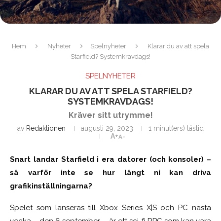
Hem
Nyheter
Spelnyheter
Klarar du av att spela
Starfield? Systemkravdags!
SPELNYHETER
KLARAR DU AV ATT SPELA STARFIELD?
SYSTEMKRAVDAGS!
Kräver sitt utrymme!
av
Redaktionen
augusti 29, 2023
1 minut(ers) lästid
A+
A-
Snart landar Starfield i era datorer (och konsoler) –
så varför inte se hur långt ni kan driva
grafikinställningarna?
Spelet som lanseras till Xbox Series X|S och PC nästa
vecka – den 6 september – är ett sci-fi RPG som kan vara