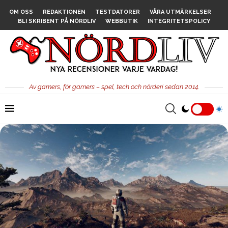
OM OSS
REDAKTIONEN
TESTDATORER
VÅRA UTMÄRKELSER
BLI SKRIBENT PÅ NÖRDLIV
WEBBUTIK
INTEGRITETSPOLICY
Av gamers, för gamers – spel, tech och nörderi sedan 2014.