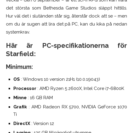
det största som Bethesda Game Studios släppt hittills.
Hur väl det i slutänden står sig, återstår dock att se – men
om du är sugen att lira det på PC, kan du kika på nedan
systemkrav.
Här är PC-specifikationerna för
Starfield:
Minimum:
OS
: Windows 10 version 21H1 (10.0.19043)
Processor
: AMD Ryzen 5 2600X, Intel Core i7-6800K
Minne
: 16 GB RAM
Grafik
: AMD Radeon RX 5700, NVIDIA GeForce 1070
Ti
DirectX
: Version 12
Lagring
: 125 GB tillgängligt utrymme