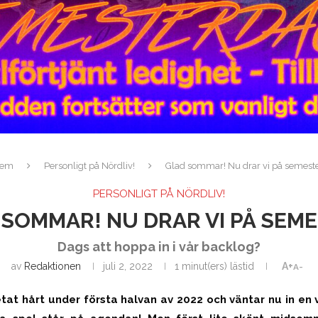
em
Personligt på Nördliv!
Glad sommar! Nu drar vi på semeste
PERSONLIGT PÅ NÖRDLIV!
 SOMMAR! NU DRAR VI PÅ SEME
Dags att hoppa in i vår backlog?
av
Redaktionen
juli 2, 2022
1 minut(ers) lästid
A+
A-
tat hårt under första halvan av 2022 och väntar nu in en 