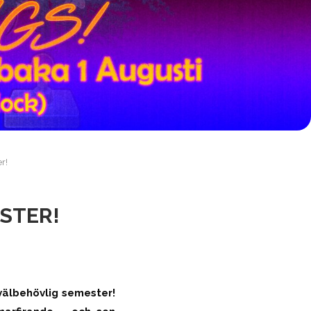
r!
STER!
välbehövlig semester!