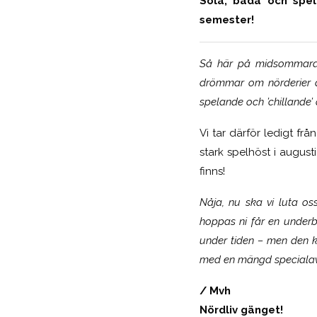
Sola, bada och spel
semester!
Så här på midsommara
drömmar om nörderier 
spelande och ’chillande’ 
Vi tar därför ledigt frå
stark spelhöst i augusti
finns!
Nåja, nu ska vi luta os
hoppas ni får en under
under tiden – men den k
med en mängd specialav
/ Mvh
Nördliv gänget!