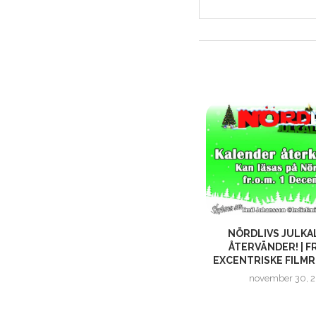
NÖRDLIV – RELEASELISTA! HÅLL
NÖRDLIVS JULKA
ER UPPDATERADE OCH ÄVEN...
ÅTERVÄNDER! | F
EXCENTRISKE FILMR
mars 17, 2017
november 30, 