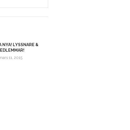
A NYA! LYSSNARE &
EDLEMMAR!
mars 11, 2015
NYA NÖRDLIVARE! VI UTÖKAR MED
NYA HÄRLIGA MEDLEMMAR!...
januari 27, 2020