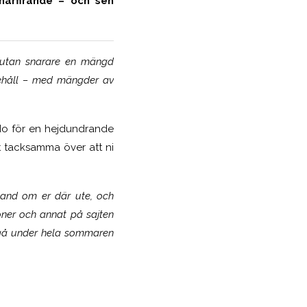
marfirande – och sen
utan snarare en mängd
ehåll – med mängder av
do för en hejdundrande
ört tacksamma över att ni
 hand om er där ute, och
ner och annat på sajten
gå under hela sommaren