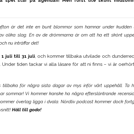
a spel står på agendan! Men först lite skönt midsom
fton är det inte en bunt blommor som hamnar under kudden 
av olika slag. En av de drömmarna är om att ha ett skönt upp
och nu inträffar det!
n
1 juli till 31 juli
, och kommer tillbaka utvilade och dunderre
. Under tiden tackar vi alla läsare för att ni finns – vi är oerh
s tillbaka för några sista dagar av mys inför vårt uppehåll. Ta
bar sommar! Vi kommer kanske ha några eftersläntrande recensio
ommer överlag ligga i dvala.
Nördliv podcast kommer dock fort
snitt!
Håll till godo!