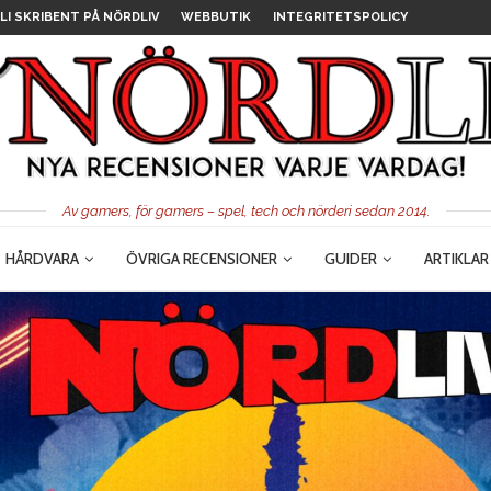
LI SKRIBENT PÅ NÖRDLIV
WEBBUTIK
INTEGRITETSPOLICY
Av gamers, för gamers – spel, tech och nörderi sedan 2014.
HÅRDVARA
ÖVRIGA RECENSIONER
GUIDER
ARTIKLAR