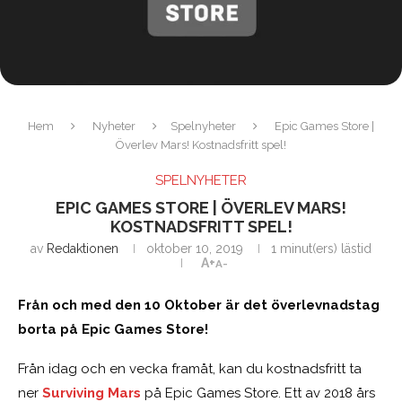
Hem
Nyheter
Spelnyheter
Epic Games Store |
Överlev Mars! Kostnadsfritt spel!
SPELNYHETER
EPIC GAMES STORE | ÖVERLEV MARS!
KOSTNADSFRITT SPEL!
av
Redaktionen
oktober 10, 2019
1 minut(ers) lästid
A+
A-
Från och med den 10 Oktober är det överlevnadstag
borta på Epic Games Store!
Från idag och en vecka framåt, kan du kostnadsfritt ta
ner
Surviving Mars
på Epic Games Store. Ett av 2018 års