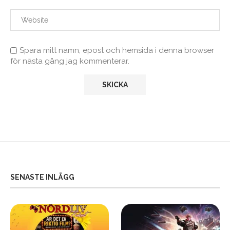
Spara mitt namn, epost och hemsida i denna browser
för nästa gång jag kommenterar.
SENASTE INLÄGG