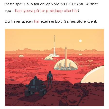
bästa spel (i alla fall enligt Nördlivs GOTY 2018, Avsnitt
194 –
Kan lyssna på i er poddapp eller här
)
Du finner spelen
här
eller i er Epic Games Store klient.