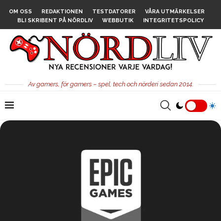
OM OSS
REDAKTIONEN
TESTDATORER
VÅRA UTMÄRKELSER
BLI SKRIBENT PÅ NÖRDLIV
WEBBUTIK
INTEGRITETSPOLICY
Av gamers, för gamers – spel, tech och nörderi sedan 2014.