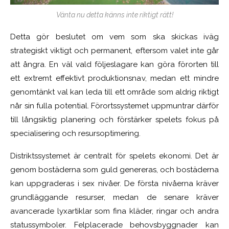
Vänta nu detta känns inte riktigt rätt!
Detta gör beslutet om vem som ska skickas iväg
strategiskt viktigt och permanent, eftersom valet inte går
att ångra. En väl vald följeslagare kan göra förorten till
ett extremt effektivt produktionsnav, medan ett mindre
genomtänkt val kan leda till ett område som aldrig riktigt
når sin fulla potential. Förortssystemet uppmuntrar därför
till långsiktig planering och förstärker spelets fokus på
specialisering och resursoptimering.
Distriktssystemet är centralt för spelets ekonomi. Det är
genom bostäderna som guld genereras, och bostäderna
kan uppgraderas i sex nivåer. De första nivåerna kräver
grundläggande resurser, medan de senare kräver
avancerade lyxartiklar som fina kläder, ringar och andra
statussymboler. Felplacerade behovsbyggnader kan