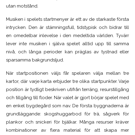
utan motstånd.
Musiken i spelets startmenyer är ett av de starkaste första
intrycken. Den är stämningsfull, tidstypisk och bidrar till
en omedelbar inlevelse i den medeltida världen. Tyvärr
lever inte musiken i själva spelet alltid upp till samma
nivå, och långa perioder kan präglas av tystnad eller
sparsamma bakgrundsljud.
När startpositionen väljs får spelaren välja mellan tre
kartor, där varje karta erbjuder tre olika startpunkter. Varje
position är tydligt beskriven utifrån terräng, resurstillgång
och tillgång till floder. När valet är gjort börjar spelet med
en enkel bygdegård som nav. De första byggnaderna är
grundläggande: skogshuggarbod för trä, sågverk för
plankor och snickeri för bjälkar. Många resurser kräver
kombinationer av flera material för att skapa mer