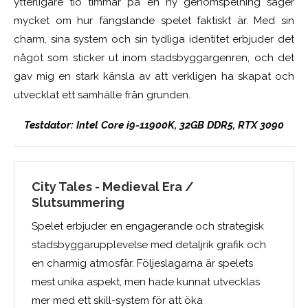
ytterligare tio timmar på en ny genomspelning säger
mycket om hur fängslande spelet faktiskt är. Med sin
charm, sina system och sin tydliga identitet erbjuder det
något som sticker ut inom stadsbyggargenren, och det
gav mig en stark känsla av att verkligen ha skapat och
utvecklat ett samhälle från grunden.
Testdator: Intel Core i9-11900K, 32GB DDR5, RTX 3090
City Tales - Medieval Era /
Slutsummering
Spelet erbjuder en engagerande och strategisk
stadsbyggarupplevelse med detaljrik grafik och
en charmig atmosfär. Följeslagarna är spelets
mest unika aspekt, men hade kunnat utvecklas
mer med ett skill-system för att öka