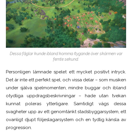
Dessa fåglar kunde ibland komma flygande över skärmen var
femte sekund.
Personligen lämnade spelet ett mycket positivt intryck.
Det är inte ett perfekt spel, och vissa delar – som musiken
under själva spelmomenten, mindre buggar och ibland
otydliga uppdragsbeskrivningar – hade utan tvekan
kunnat poleras ytterligare. Samtidigt vägs dessa
svagheter upp av ett genomtänkt stadsbyggarsystem, ett
ovanligt djupt följeslagarsystem och en tydlig känsla av
progression.