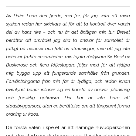
Av Duke Leon den fjärde, min far, får jag veta att mina
syskon redan har skickats ut för att ta kontroll över varsin
del av hans rike – och nu är det äntligen min tur. Brevet
berättar att området jag ska ta ansvar för sannolikt är
fattigt på resurser och fullt av utmaningar, men att jag inte
behöver frukta ensamheten: min lojala rådgivare Sir Basil av
Baskerose och flera följeslagare följer med för att hjälpa
mig bygga upp ett fungerande samhälle från grunden.
Förväntningarna från min far är tydliga, och redan innan
äventyret börjar infinner sig en känsla av ansvar, planering
och försiktig optimism. Det här är inte bara ett
stadsbyggarspel, utan en berättelse om att långsamt forma
ordning ur kaos.
De första valen i spelet är att namnge huvudpersonen
och den stad som ska byggas upp. Därefter introduceras