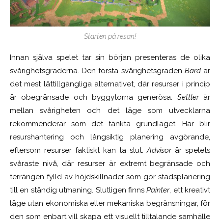
Starten på resan!
Innan själva spelet tar sin början presenteras de olika
svårighetsgraderna. Den första svårighetsgraden
Bard
är
det mest lättillgängliga alternativet, där resurser i princip
är obegränsade och byggytorna generösa.
Settler
är
mellan svårigheten och det läge som utvecklarna
rekommenderar som det tänkta grundläget. Här blir
resurshantering och långsiktig planering avgörande,
eftersom resurser faktiskt kan ta slut.
Advisor
är spelets
svåraste nivå, där resurser är extremt begränsade och
terrängen fylld av höjdskillnader som gör stadsplanering
till en ständig utmaning. Slutligen finns
Painter
, ett kreativt
läge utan ekonomiska eller mekaniska begränsningar, för
den som enbart vill skapa ett visuellt tilltalande samhälle