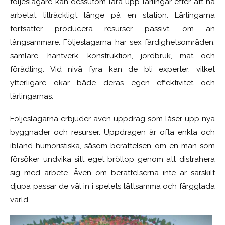
följeslagare kan dessutom lära upp lärlingar efter att ha
arbetat tillräckligt länge på en station. Lärlingarna
fortsätter producera resurser passivt, om än
långsammare. Följeslagarna har sex färdighetsområden:
samlare, hantverk, konstruktion, jordbruk, mat och
förädling. Vid nivå fyra kan de bli experter, vilket
ytterligare ökar både deras egen effektivitet och
lärlingarnas.
Följeslagarna erbjuder även uppdrag som låser upp nya
byggnader och resurser. Uppdragen är ofta enkla och
ibland humoristiska, såsom berättelsen om en man som
försöker undvika sitt eget bröllop genom att distrahera
sig med arbete. Även om berättelserna inte är särskilt
djupa passar de väl in i spelets lättsamma och färgglada
värld.