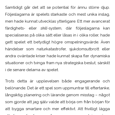
Samtidigt går det att se potential för ännu större djup.
Följeslagarna är spelets starkaste och mest unika inslag,
men hade kunnat utvecklas ytterligare. Ett mer avancerat
färdighets- eller
skill
-system, där följeslagarna kan
specialiseras på olika sätt eller låsas in i olika roller, hade
gett spelet ett betydligt högre omspelningsvärde. Även
händelser som naturkatastrofer, sjukdomsutbrott eller
andra oväntade kriser hade kunnat skapa fler dynamiska
situationer och tvinga fram nya strategiska beslut, särskilt
i de senare delarna av spelet.
Trots detta är upplevelsen både engagerande och
belönande. Det är ett spel som uppmuntrar till eftertanke,
långsiktig planering och lärande genom misstag – något
som gjorde att jag själv valde att börja om från början för
att bygga smartare och mer effektivt. Att frivilligt lägga