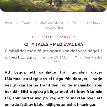
Hem
Texter
Spelrecensioner
PC
City Tales –
Medieval Era
PC
SPELRECENSIONER
CITY TALES – MEDIEVAL ERA
Citybuilder med följeslagare kan det vara något ?
av
Fredrik Lundqvist
januari 29, 2026
7 minut(ers) lästid
A+
A-
Att bygga ett samhälle från grunden kräver
tålamod, strategi och ett öga för detaljer – varje
beslut kan forma framtiden för de människor som
bor där. Mitt uppdrag börjar med ett brev från min
far, som sätter mig på väg att ta makten över ett
område fyllt av både möjligheter och utmaningar.