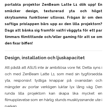
portabla projektor ZenBeam Latte L1 dök upp! En
Acoustic Noice (max)
smäcker design, texturerad yta och högst
Operation Condition
skrytsamma funktioner utlovas. Frågan är om den
saftiga prislappen bärs upp av den lilla projektorn?
Mechanical Design
Dags att bänka sig framför valfri väggyta för ett par
Dimensions
timmars filmtittande och/eller gaming för att se om
den fixar biffen!
Weight
Design, installation och ljuskapacitet
Att påstå att ASUS inte är ambitiösa vore fel. Detta syns i
och med ZenBeam Latte L1, som med sin tygförsedda
yta, responsivt tydliga knappar på ovansidan och
mängder av portar verkligen luktar lyx lång väg. Den
runda lilla projektorn kan skapa lika mycket en
filmupplevelse som en härlig stunds musiklyssnande ute i
parken.