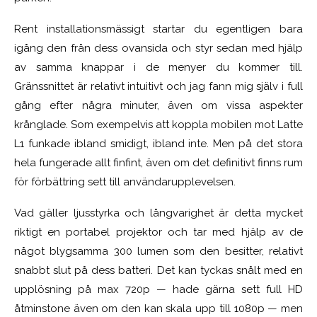
Rent installationsmässigt startar du egentligen bara
igång den från dess ovansida och styr sedan med hjälp
av samma knappar i de menyer du kommer till.
Gränssnittet är relativt intuitivt och jag fann mig själv i full
gång efter några minuter, även om vissa aspekter
krånglade. Som exempelvis att koppla mobilen mot Latte
L1 funkade ibland smidigt, ibland inte. Men på det stora
hela fungerade allt finfint, även om det definitivt finns rum
för förbättring sett till användarupplevelsen.
Vad gäller ljusstyrka och långvarighet är detta mycket
riktigt en portabel projektor och tar med hjälp av de
något blygsamma 300 lumen som den besitter, relativt
snabbt slut på dess batteri. Det kan tyckas snålt med en
upplösning på max 720p — hade gärna sett full HD
åtminstone även om den kan skala upp till 1080p — men