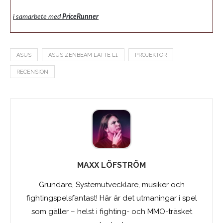
i samarbete med
PriceRunner
ASUS
ASUS ZENBEAM LATTE L1
PROJEKTOR
RECENSION
MAXX LÖFSTRÖM
Grundare, Systemutvecklare, musiker och
fightingspelsfantast! Här är det utmaningar i spel
som gäller – helst i fighting- och MMO-träsket