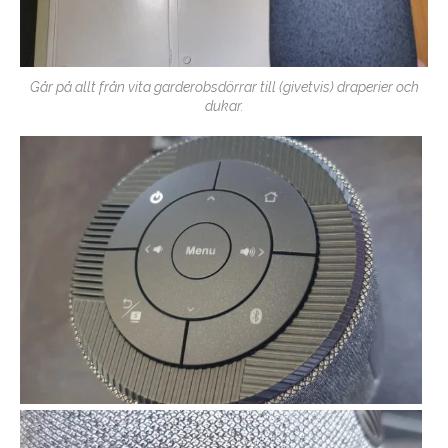
Går på allt från vita garderobsdörrar till (givetvis) draperier och
dukar.