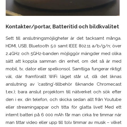
Kontakter/portar, Batteritid och bildkvalitet
Sett till anslutningsmöjligheter är det tacksamt många.
HDMI, USB, Bluetooth 5.0 samt IEEE 802.11 a/b/g/n; över
2.4GHz och 5GHz-banden möjliggör mängder med olika
sätt att koppla samman din enhet, om det så är med
mobil, tv, dator eller spelkonsol. Samtliga fungerar riktigt
väl, där framförallt WiFi läget står ut, då det liknas
anslutning av ’casting’-tillbehör (liknande Chromecast
t.ex.); bara anslut projektorn till nätverket och sök efter
den i ex. din telefon, och skicka sedan allt från Youtube
eller streamingappar och titta för glatta livet! Med ett
internt batteri på 6 000 mAh får man cirka tre timmar när
man tittar video eller upp till tolv timmar av musik – vilket