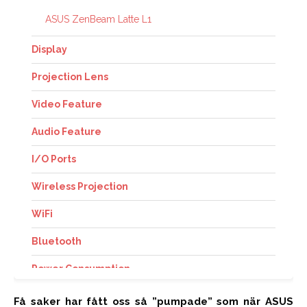
ASUS ZenBeam Latte L1
Display
Projection Lens
Video Feature
Audio Feature
I/O Ports
Wireless Projection
WiFi
Bluetooth
Power Consumption
Battery
Få saker har fått oss så ”pumpade” som när ASUS