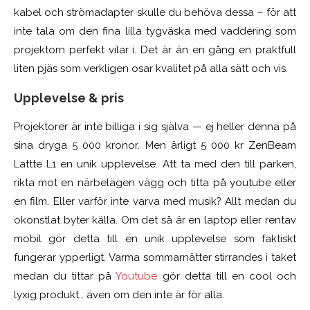
kabel och strömadapter skulle du behöva dessa – för att
inte tala om den fina lilla tygväska med vaddering som
projektorn perfekt vilar i. Det är än en gång en praktfull
liten pjäs som verkligen osar kvalitet på alla sätt och vis.
Upplevelse & pris
Projektorer är inte billiga i sig själva — ej heller denna på
sina dryga 5 000 kronor. Men ärligt 5 000 kr ZenBeam
Lattte L1 en unik upplevelse. Att ta med den till parken,
rikta mot en närbelägen vägg och titta på youtube eller
en film. Eller varför inte varva med musik? Allt medan du
okonstlat byter källa. Om det så är en laptop eller rentav
mobil gör detta till en unik upplevelse som faktiskt
fungerar ypperligt. Varma sommarnätter stirrandes i taket
medan du tittar på
Youtube
gör detta till en cool och
lyxig produkt… även om den inte är för alla.