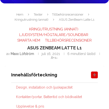
Hem
Texter
Tillbehörsrecensioner
Kringutrustning (annat)
ASUS ZenBeam Latte L1
KRINGUTRUSTNING (ANNAT)
LJUDSYSTEM/HÖGTALARE/SOUNDBAR
SMARTA HEM
TILLBEHÖRSRECENSIONER
ASUS ZENBEAM LATTE L1
av
Maxx Löfström
juli 16, 2021
6 minut(ers) lästid
A+
A-
Innehållsförteckning
Design, installation och ljuskapacitet
Kontakter/portar, Batteritid och bildkvalitet
Upplevelse & pris