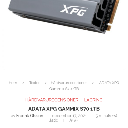
Hem
Texter
Hårdvarurecensioner
ADATA XPG
Gammix S70 1TB
HÅRDVARURECENSIONER
LAGRING
ADATA XPG GAMMIX S70 1TB
av
Fredrik Olsson
december 17, 2021
5 minut(ers)
lästid
A+
A-