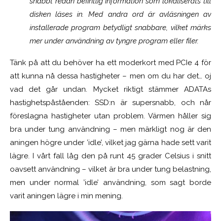
snabbt redan befintlig information som lokaliserats till
disken läses in. Med andra ord är avläsningen av
installerade program betydligt
snabbare
, vilket märks
mer under användning av tyngre program eller filer.
Tänk på att du behöver ha ett moderkort med PCIe 4 för
att kunna nå dessa hastigheter – men om du har det… oj
vad det går undan. Mycket riktigt stämmer ADATAs
hastighetspåståenden: SSD:n är supersnabb, och når
föreslagna hastigheter utan problem. Värmen håller sig
bra under tung användning – men märkligt nog är den
aningen högre under ’idle’, vilket jag gärna hade sett varit
lägre. I vårt fall låg den på runt 45 grader Celsius i snitt
oavsett användning – vilket är bra under tung belastning,
men under normal ’idle’ användning, som sagt borde
varit aningen lägre i min mening.