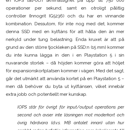
en IOPS läs-och skrivhastighet på upp till 750 000
operationer per sekund, samt en otroligt pålitlig
controller (Innogrit IG5236) och du har en vinnande
kombination. Dessutom, för inte nog med det, kommer
denna SSD med en kylfläns för att hålla den än mer
nerkyld under tung belastning. Enda kruxet är att på
grund av den större tjockleken på SSD:n (15 mm) kommer
du inte kunna lägga in den i en Playstation 5 i sin
nuvarande storlek – då höjden kommer göra att höljet
för expansionskortplatsen kommer i vägen. Med det sagt,
går det utmärkt att använda kortet på en Playstation 5 –
men då behöver du byta ut kylflänsen, vilket innebär
extra jobb och potentiellt mer kunskap.
IOPS står för övrigt för input/output operations per
second och avser inte läsningen mot moderkort och
övrig hårdvara (d.v.s. MB antalet innan) utan hur