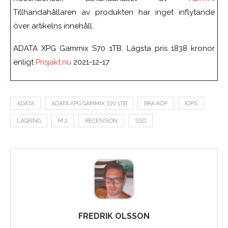
Tillhandahållaren av produkten har inget inflytande
över artikelns innehåll.
ADATA XPG Gammix S70 1TB. Lägsta pris 1838 kronor
enligt
Prisjakt.nu
2021-12-17
ADATA
ADATA XPG GAMMIX S70 1TB
BRA KÖP
IOPS
LAGRING
M.2
RECENSION
SSD
FREDRIK OLSSON