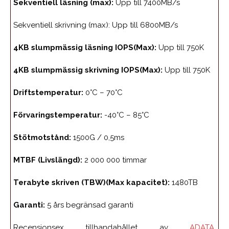
Sekventiell läsning (max):
Upp till 7400MB/s
Sekventiell skrivning (max): Upp till 6800MB/s
4KB slumpmässig läsning IOPS(Max):
Upp till 750K
4KB slumpmässig skrivning IOPS(Max):
Upp till 750K
Driftstemperatur:
0°C – 70°C
Förvaringstemperatur:
-40°C – 85°C
Stötmotstånd:
1500G / 0,5ms
MTBF (Livslängd):
2 000 000 timmar
Terabyte skriven (TBW)(Max kapacitet):
1480TB
Garanti:
5 års begränsad garanti
Recensionsex tillhandahållet av
ADATA
.