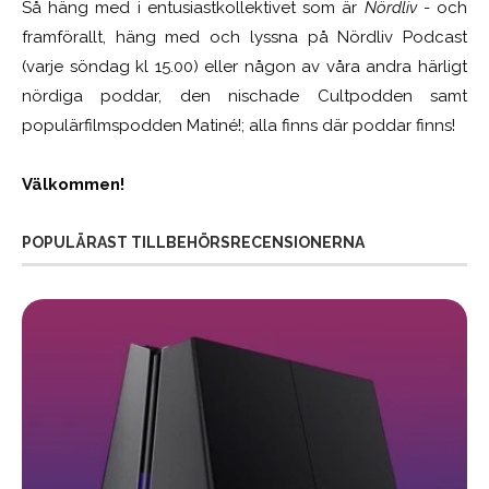
Så häng med i entusiastkollektivet som är
Nördliv
- och
framförallt, häng med och lyssna på Nördliv Podcast
(varje söndag kl 15.00) eller någon av våra andra härligt
nördiga poddar, den nischade Cultpodden samt
populärfilmspodden Matiné!; alla finns där poddar finns!
Välkommen!
POPULÄRAST TILLBEHÖRSRECENSIONERNA