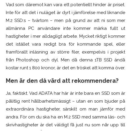
Vad som däremot kan vara ett potentiellt hinder är priset.
Inte för att det i nuläget är dyrt i jämförelse med liknande
M.2 SSD:s – tvärtom – men på grund av att ni som mer
allmänna PC användare inte kommer märka fullt ut
hastigheter i mer alldagligt arbete. Mycket riktigt kommer
det istället vara redigt bra för kommande spel, eller
framförallt inläsning av större filer, exempelvis i projekt
från Photoshop och dyl. Men då denna 1TB SSD ändå
kostar runt 1 800 kronor, är det en tröskel att komma över.
Men är den då värd att rekommendera?
Ja, faktiskt. Vad ADATA har här är inte bara en SSD som är
pålitlig rent hållbarhetsmässigt – utan en som bjuder på
extraordinära hastigheter, särskilt om man jämför med
andra. För om du ska ha en M.2 SSD med samma läs- och
skrivhastigheter är det väldigt få just nu som når upp till