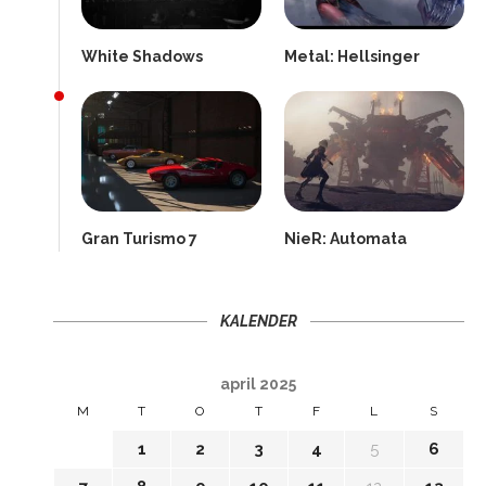
White Shadows
Metal: Hellsinger
Gran Turismo 7
NieR: Automata
KALENDER
april 2025
M
T
O
T
F
L
S
1
2
3
4
5
6