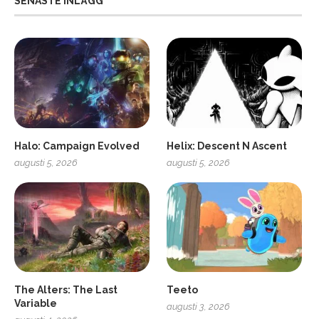
SENASTE INLÄGG
Halo: Campaign Evolved
Helix: Descent N Ascent
augusti 5, 2026
augusti 5, 2026
ro
SCUF Gaming Omega
The Alters: The Last
Teeto
Variable
augusti 3, 2026