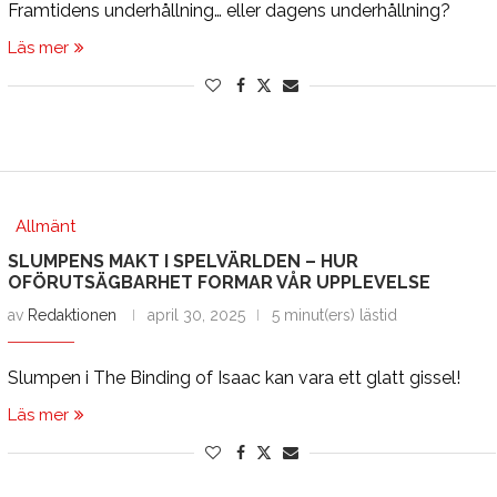
Framtidens underhållning… eller dagens underhållning?
Läs mer
Allmänt
SLUMPENS MAKT I SPELVÄRLDEN – HUR
OFÖRUTSÄGBARHET FORMAR VÅR UPPLEVELSE
av
Redaktionen
april 30, 2025
5 minut(ers) lästid
Slumpen i The Binding of Isaac kan vara ett glatt gissel!
Läs mer