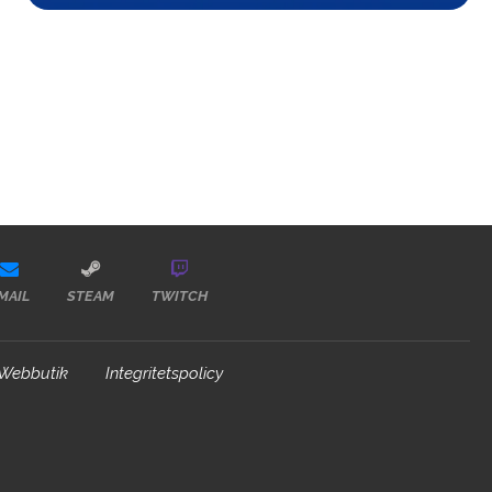
MAIL
STEAM
TWITCH
Webbutik
Integritetspolicy