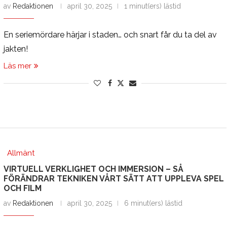
av
Redaktionen
april 30, 2025
1 minut(ers) lästid
En seriemördare härjar i staden… och snart får du ta del av
jakten!
Läs mer
Allmänt
VIRTUELL VERKLIGHET OCH IMMERSION – SÅ
FÖRÄNDRAR TEKNIKEN VÅRT SÄTT ATT UPPLEVA SPEL
OCH FILM
av
Redaktionen
april 30, 2025
6 minut(ers) lästid