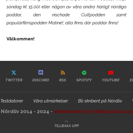
söndag kl 15.00) eller någon av våra andra härligt nördiga
poddar, den nischade Cultpodden samt
populärfilmspodden Matiné!; alla finns där poddar finns!
Välkommen!
TWITTER
DISCORD
RSS
SPOTIFY
YOUTUBE
E
Testdatorer
Våra utmärkelser
Bli skribent på Nördliv
Nördliv 2014 - 2024 -
webmaster@nordlivpodcast.se
TILLBAKA UPP