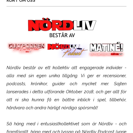
KORT OM OSS
Nördliv består av ett kollektiv att engagerade individer -
Logitech G316 X 98
alla med sin egen unika tillgång. Vi ger er recensioner,
podcasts, krönikor, guider och mycket mer. Sajten
lanserades i detta utförande Oktober 2018, och ger allt för
att ni ska kunna få en bättre inblick i spel, tillbehör,
hårdvara och andra härligt nördiga spörsmål!
Så häng med i entusiastkollektivet som är
Nördliv
- och
framförallt, häng med och lyssna på Nördliv Podcast (varje