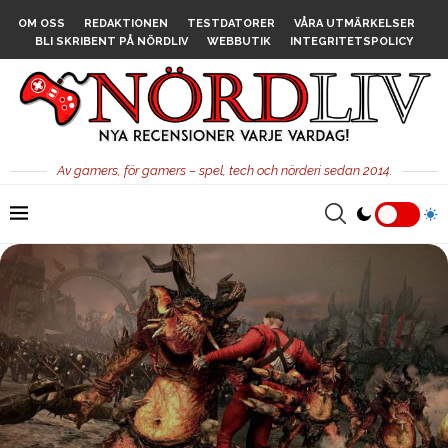
OM OSS
REDAKTIONEN
TESTDATORER
VÅRA UTMÄRKELSER
BLI SKRIBENT PÅ NÖRDLIV
WEBBUTIK
INTEGRITETSPOLICY
Av gamers, för gamers – spel, tech och nörderi sedan 2014.