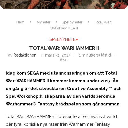
Hem
Nyheter
Spelnyheter
Total War:
WARHAMMER II
SPELNYHETER
TOTAL WAR: WARHAMMER II
av
Redaktionen
mars 31, 2017
1 minut(ers) lästid
A+
A-
Idag kom SEGA med utannonseringen om att Total
War: WARHAMMER II kommer komma under 2017. Än
en gång är det utvecklaren Creative Assembly ™ och
Spel Workshop®, skaparna av den världsberömda
Warhammer® Fantasy brädspelen som går samman.
Total War: WARHAMMER II presenterar en mystiskt värld
där fyra ikoniska nya raser från Warhammer Fantasy