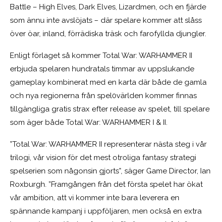
Battle – High Elves, Dark Elves, Lizardmen, och en fjärde
som ännu inte avslöjats – där spelare kommer att slåss
över öar, inland, förrädiska träsk och farofyllda djungler.
Enligt förlaget så kommer Total War: WARHAMMER II
erbjuda spelaren hundratals timmar av uppslukande
gameplay kombinerat med en karta där både de gamla
och nya regionerna från spel0världen kommer finnas
tillgängliga gratis strax efter release av spelet, till spelare
som äger både Total War: WARHAMMER I & II.
”Total War: WARHAMMER II representerar nästa steg i vår
trilogi, vår vision för det mest otroliga fantasy strategi
spelserien som någonsin gjorts”, säger Game Director, Ian
Roxburgh. ”Framgången från det första spelet har ökat
vår ambition, att vi kommer inte bara leverera en
spännande kampanj i uppföljaren, men också en extra