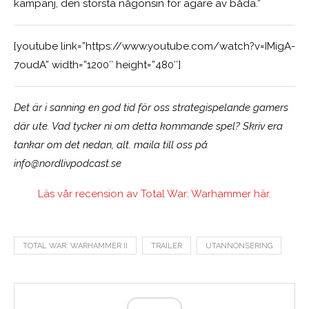
kampanj, den största någonsin för ägare av båda.”
[youtube link=”https://www.youtube.com/watch?v=IMigA-
7oudA” width=”1200″ height=”480″]
Det är i sanning en god tid för oss strategispelande gamers
där ute. Vad tycker ni om detta kommande spel? Skriv era
tankar om det nedan, alt. maila till oss på
info@nordlivpodcast.se
Läs vår recension av Total War: Warhammer här.
TOTAL WAR: WARHAMMER II
TRAILER
UTANNONSERING