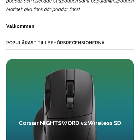
poddar, den nischade Cultpodden samt populärfilmspodden
Matiné!; alla finns där poddar finns!
Välkommen!
POPULÄRAST TILLBEHÖRSRECENSIONERNA
Corsair NIGHTSWORD v2 Wireless SD