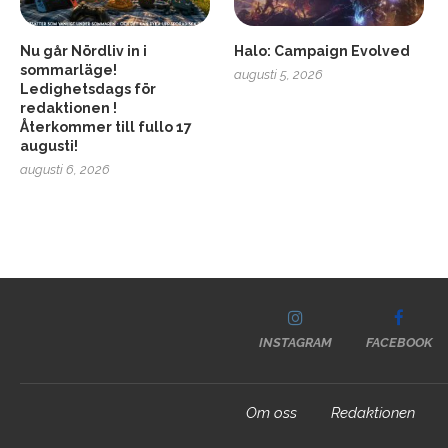
Nu går Nördliv in i
Halo: Campaign Evolved
sommarläge!
augusti 5, 2026
Ledighetsdags för
redaktionen !
Återkommer till fullo 17
augusti!
augusti 6, 2026
INSTAGRAM
FACEBOOK
Om oss
Redaktionen