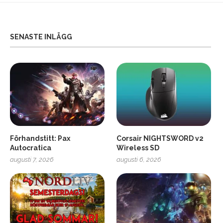
SENASTE INLÄGG
Förhandstitt: Pax
Corsair NIGHTSWORD v2
Autocratica
Wireless SD
augusti 7, 2026
augusti 6, 2026
2
Soundcore Liberty 5 Pro