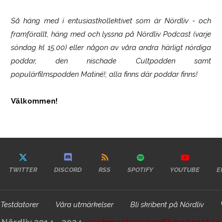
Så häng med i entusiastkollektivet som är
Nördliv
- och
framförallt, häng med och lyssna på Nördliv Podcast (varje
söndag kl 15.00) eller någon av våra andra härligt nördiga
poddar, den nischade Cultpodden samt
populärfilmspodden Matiné!; alla finns där poddar finns!
Välkommen!
TWITTER
DISCORD
RSS
SPOTIFY
YOUTUBE
E
Testdatorer
Våra utmärkelser
Bli skribent på Nördliv
Nördliv 2014 - 2024 -
webmaster@nordlivpodcast.se