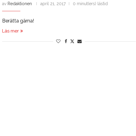
av
Redaktionen
april 21, 2017
0 minut(ers) lästid
Berätta gärna!
Läs mer