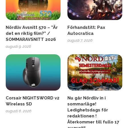
Nördliv Avsnitt 570 – ”Är
Förhandstitt: Pax
det en riktig film?” /
Autocratica
SOMMARAVSNITT 2026
augusti 7, 2026
augusti 9, 2026
Corsair NIGHTSWORD v2
Nu går Nördliv in i
Wireless SD
sommarläge!
Ledighetsdags för
augusti 6, 2026
redaktionen !
Återkommer till fullo 17