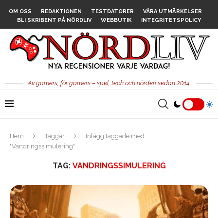
OM OSS
REDAKTIONEN
TESTDATORER
VÅRA UTMÄRKELSER
BLI SKRIBENT PÅ NÖRDLIV
WEBBUTIK
INTEGRITETSPOLICY
Av gamers, för gamers – spel, tech och nörderi sedan 2014.
Hem
Taggar
Inlägg taggade med
"Vandringssimulering"
TAG:
VANDRINGSSIMULERING