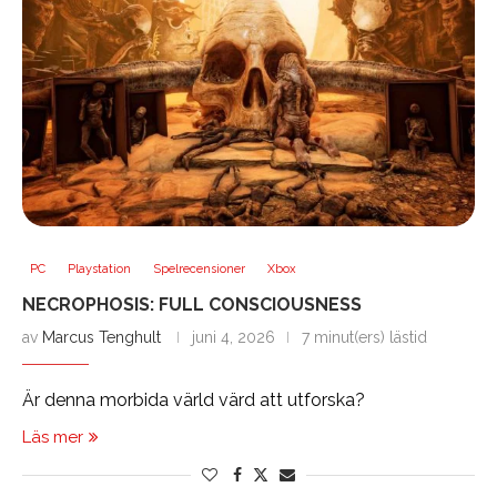
PC
Playstation
Spelrecensioner
Xbox
NECROPHOSIS: FULL CONSCIOUSNESS
av
Marcus Tenghult
juni 4, 2026
7 minut(ers) lästid
Är denna morbida värld värd att utforska?
Läs mer