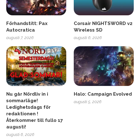
Förhandstitt: Pax
Corsair NIGHTSWORD v2
Autocratica
Wireless SD
augusti 7, 2026
augusti 6, 2026
Nu går Nördliv in i
Halo: Campaign Evolved
sommarläge!
augusti 5, 2026
Ledighetsdags för
redaktionen !
Återkommer till fullo 17
augusti!
augusti 6, 2026