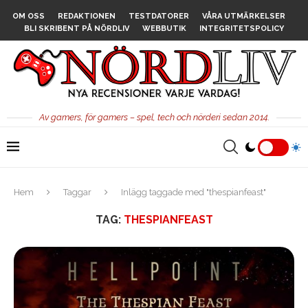
OM OSS
REDAKTIONEN
TESTDATORER
VÅRA UTMÄRKELSER
BLI SKRIBENT PÅ NÖRDLIV
WEBBUTIK
INTEGRITETSPOLICY
Av gamers, för gamers – spel, tech och nörderi sedan 2014.
Hem
Taggar
Inlägg taggade med "thespianfeast"
TAG:
THESPIANFEAST