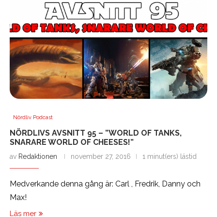
Nördliv Podcast
NÖRDLIVS AVSNITT 95 – ”WORLD OF TANKS,
SNARARE WORLD OF CHEESES!”
av
Redaktionen
november 27, 2016
1 minut(ers) lästid
Medverkande denna gång är: Carl , Fredrik, Danny och
Max!
Läs mer