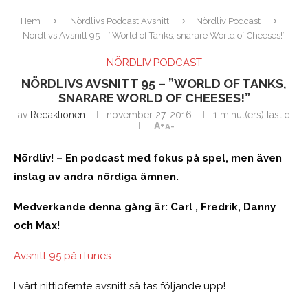
Hem
Nördlivs Podcast Avsnitt
Nördliv Podcast
Nördlivs Avsnitt 95 – ”World of Tanks, snarare World of Cheeses!”
NÖRDLIV PODCAST
NÖRDLIVS AVSNITT 95 – ”WORLD OF TANKS,
SNARARE WORLD OF CHEESES!”
av
Redaktionen
november 27, 2016
1 minut(ers) lästid
A+
A-
Nördliv! – En podcast med fokus på spel, men även
inslag av andra nördiga ämnen.
Medverkande denna gång är: Carl , Fredrik, Danny
och Max!
Avsnitt 95 på iTunes
I vårt nittiofemte avsnitt så tas följande upp!