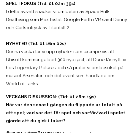
SPEL I FOKUS (Tid: 0t 02m 39s)
I detta avsnitt snackar vi om betan av Space Hulk:
Deathwing som Max testat, Google Earth i VR samt Danny
och Carls intryck av Titanfall 2.
NYHETER (Tid: 0t 16m 02s)
Denna vecka tar vi upp nyheter som exempelvis att
Ubisoft kommer ge bort 300 nya spel, att Dune får nytt liv
hos Legendary Pictures, och så pratar vi om besöket på
museet Arsenalen och det event som handlade om
World of Tanks.
VECKANS DISKUSSION: (Tid: 0t 26m 19s)
När var den senast gången du flippade ur totalt på
ett spel; vad var det för spel och varför/vad i spelet
gjorde att du gick i taket?