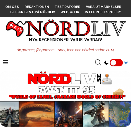
OM OSS
REDAKTIONEN
TESTDATORER
VÅRA UTMÄRKELSER
BLI SKRIBENT PÅ NÖRDLIV
WEBBUTIK
INTEGRITETSPOLICY
Av gamers, för gamers – spel, tech och nörderi sedan 2014.