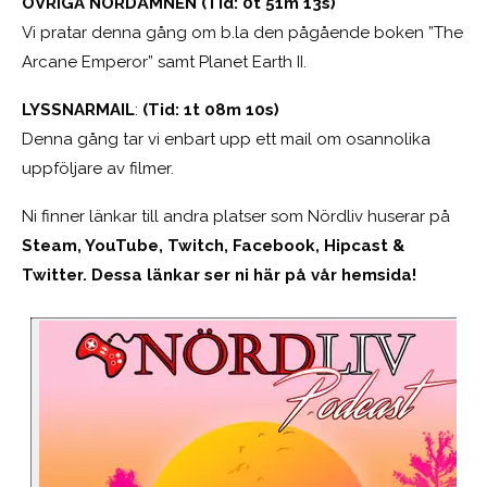
ÖVRIGA NÖRDÄMNEN (Tid: 0t 51m 13s)
Vi pratar denna gång om b.la den pågående boken ”The
Arcane Emperor” samt Planet Earth II.
LYSSNARMAIL
:
(Tid: 1t 08m 10s)
Denna gång tar vi enbart upp ett mail om osannolika
uppföljare av filmer.
Ni finner länkar till andra platser som Nördliv huserar på
Steam, YouTube, Twitch, Facebook, Hipcast &
Twitter. Dessa länkar ser ni här på vår hemsida!