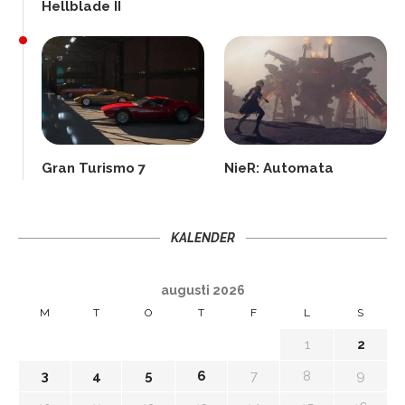
Hellblade II
Gran Turismo 7
NieR: Automata
KALENDER
augusti 2026
M
T
O
T
F
L
S
1
2
3
4
5
6
7
8
9