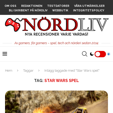
OM OSS
REDAKTIONEN
TESTDATORER
VÅRA UTMÄRKELSER
BLI SKRIBENT PÅ NÖRDLIV
WEBBUTIK
INTEGRITETSPOLICY
Av gamers, för gamers – spel, tech och nörderi sedan 2014.
Hem
Taggar
Inlägg taggade med "Star Wars spel"
TAG:
STAR WARS SPEL