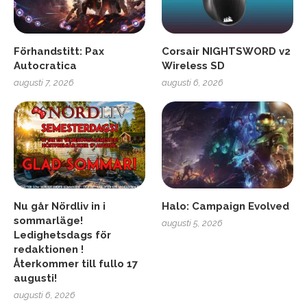
Förhandstitt: Pax
Corsair NIGHTSWORD v2
Autocratica
Wireless SD
augusti 7, 2026
augusti 6, 2026
Nu går Nördliv in i
Halo: Campaign Evolved
sommarläge!
augusti 5, 2026
Ledighetsdags för
redaktionen !
Återkommer till fullo 17
augusti!
augusti 6, 2026