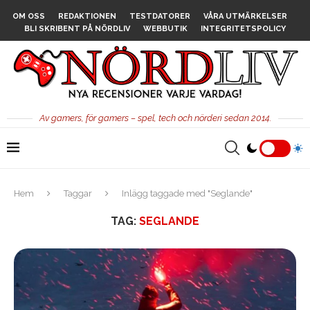
OM OSS
REDAKTIONEN
TESTDATORER
VÅRA UTMÄRKELSER
BLI SKRIBENT PÅ NÖRDLIV
WEBBUTIK
INTEGRITETSPOLICY
Av gamers, för gamers – spel, tech och nörderi sedan 2014.
Hem
Taggar
Inlägg taggade med "Seglande"
TAG:
SEGLANDE