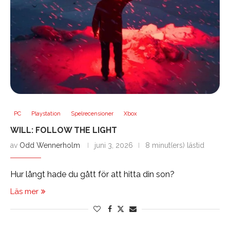
PC
Playstation
Spelrecensioner
Xbox
WILL: FOLLOW THE LIGHT
av
Odd Wennerholm
juni 3, 2026
8 minut(ers) lästid
Hur långt hade du gått för att hitta din son?
Läs mer