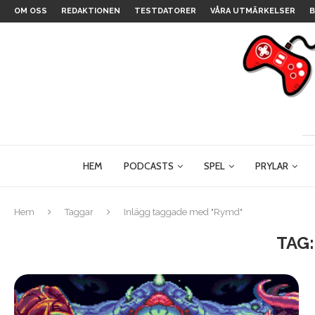
OM OSS
REDAKTIONEN
TESTDATORER
VÅRA UTMÄRKELSER
B
HEM
PODCASTS
SPEL
PRYLAR
Hem
Taggar
Inlägg taggade med "Rymd"
TAG