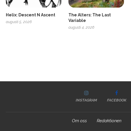
Helix: Descent N Ascent
The Alters: The Last
Variable
augusti 5, 2026
augusti 4, 2026
INSTAGRAM
FACEBOOK
Om oss
Redaktionen