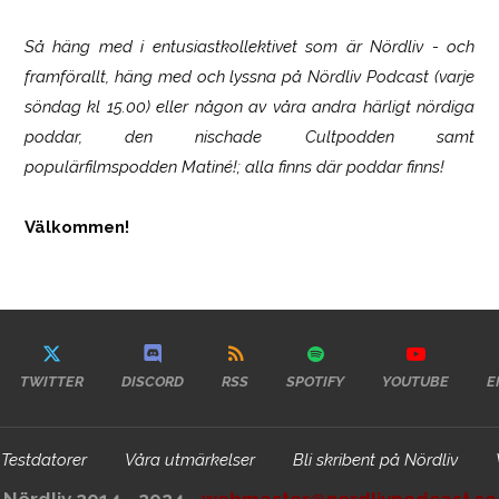
Så häng med i entusiastkollektivet som är
Nördliv
- och
framförallt, häng med och lyssna på Nördliv Podcast (varje
söndag kl 15.00) eller någon av våra andra härligt nördiga
poddar, den nischade Cultpodden samt
populärfilmspodden Matiné!; alla finns där poddar finns!
Välkommen!
TWITTER
DISCORD
RSS
SPOTIFY
YOUTUBE
E
Testdatorer
Våra utmärkelser
Bli skribent på Nördliv
Nördliv 2014 - 2024 -
webmaster@nordlivpodcast.se