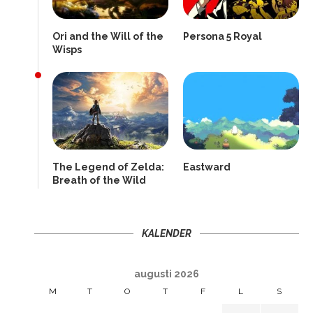
Ori and the Will of the
Persona 5 Royal
Wisps
The Legend of Zelda:
Eastward
Breath of the Wild
KALENDER
augusti 2026
M
T
O
T
F
L
S