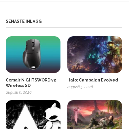
SENASTE INLÄGG
Corsair NIGHTSWORD v2
Halo: Campaign Evolved
Wireless SD
augusti 5, 2026
augusti 6, 2026
2
Soundcore Liberty 5 Pro