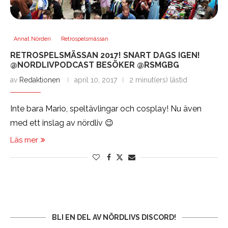
Annat Nörderi
Retrospelsmässan
RETROSPELSMÄSSAN 2017! SNART DAGS IGEN!
@NORDLIVPODCAST BESÖKER @RSMGBG
av
Redaktionen
april 10, 2017
2 minut(ers) lästid
Inte bara Mario, speltävlingar och cosplay! Nu även
med ett inslag av nördliv 😉
Läs mer
BLI EN DEL AV NÖRDLIVS DISCORD!