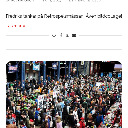
av
Redaktionen
maj 1, 2017
2 minut(ers) lästid
Fredriks tankar på Retrospelsmässan! Även bildcollage!
Läs mer