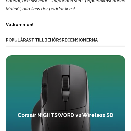
poddar, den nischade Cultpodden samt populärfilmspodden
Matiné!; alla finns där poddar finns!
Välkommen!
POPULÄRAST TILLBEHÖRSRECENSIONERNA
Corsair NIGHTSWORD v2 Wireless SD