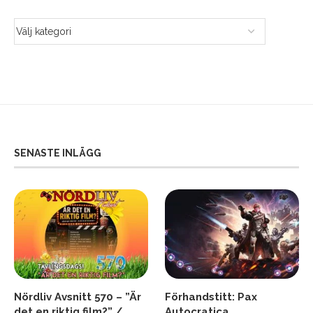
SENASTE INLÄGG
Nördliv Avsnitt 570 – ”Är
Förhandstitt: Pax
det en riktig film?” /
Autocratica