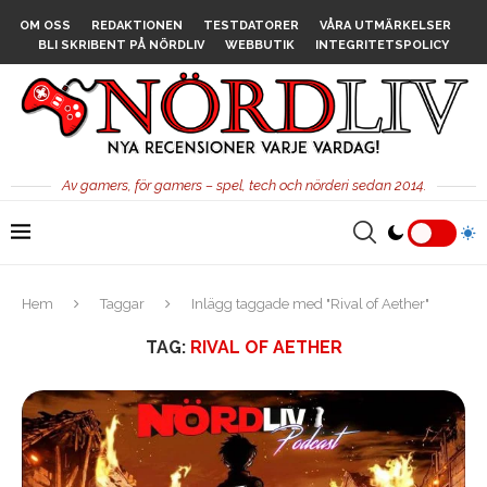
OM OSS
REDAKTIONEN
TESTDATORER
VÅRA UTMÄRKELSER
BLI SKRIBENT PÅ NÖRDLIV
WEBBUTIK
INTEGRITETSPOLICY
Av gamers, för gamers – spel, tech och nörderi sedan 2014.
Hem
Taggar
Inlägg taggade med "Rival of Aether"
TAG:
RIVAL OF AETHER