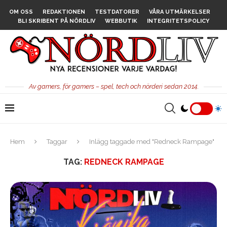
OM OSS
REDAKTIONEN
TESTDATORER
VÅRA UTMÄRKELSER
BLI SKRIBENT PÅ NÖRDLIV
WEBBUTIK
INTEGRITETSPOLICY
Av gamers, för gamers – spel, tech och nörderi sedan 2014.
Hem
Taggar
Inlägg taggade med "Redneck Rampage"
TAG:
REDNECK RAMPAGE