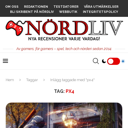
OM OSS
REDAKTIONEN
TESTDATORER
VÅRA UTMÄRKELSER
BLI SKRIBENT PÅ NÖRDLIV
WEBBUTIK
INTEGRITETSPOLICY
Av gamers, för gamers – spel, tech och nörderi sedan 2014.
Hem
Taggar
Inlägg taggade med "px4"
TAG:
PX4