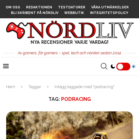
OM OSS
REDAKTIONEN
TESTDATORER
VÅRA UTMÄRKELSER
BLI SKRIBENT PÅ NÖRDLIV
WEBBUTIK
INTEGRITETSPOLICY
Av gamers, för gamers – spel, tech och nörderi sedan 2014.
Hem
Taggar
Inlägg taggade med "podracing"
TAG:
PODRACING