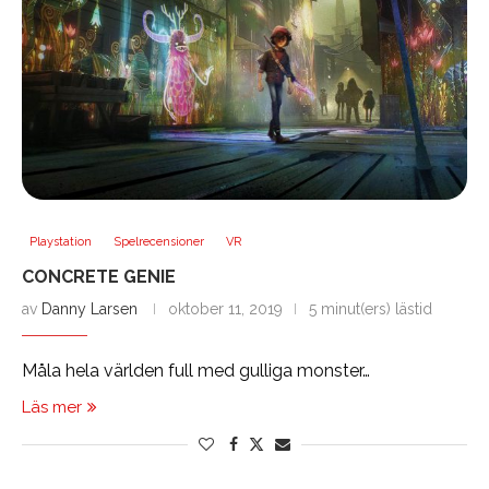
Playstation
Spelrecensioner
VR
CONCRETE GENIE
av
Danny Larsen
oktober 11, 2019
5 minut(ers) lästid
Måla hela världen full med gulliga monster…
Läs mer