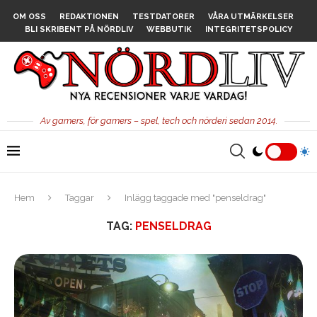
OM OSS
REDAKTIONEN
TESTDATORER
VÅRA UTMÄRKELSER
BLI SKRIBENT PÅ NÖRDLIV
WEBBUTIK
INTEGRITETSPOLICY
Av gamers, för gamers – spel, tech och nörderi sedan 2014.
Hem
Taggar
Inlägg taggade med "penseldrag"
TAG:
PENSELDRAG