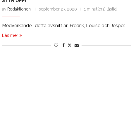
STYR UPP!”
av
Redaktionen
september 27, 2020
1 minut(ers) lästid
Medverkande i detta avsnitt är: Fredrik, Louise och Jesper.
Läs mer