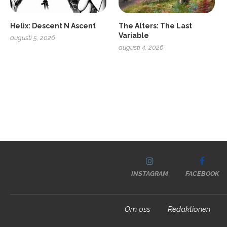
Helix: Descent N Ascent
The Alters: The Last
Variable
augusti 5, 2026
augusti 4, 2026
INSTAGRAM
FACEBOOK
Om oss
Redaktionen