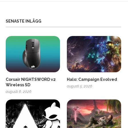
SENASTE INLÄGG
Corsair NIGHTSWORD v2
Halo: Campaign Evolved
Wireless SD
augusti 5, 2026
augusti 6, 2026
2
Soundcore Liberty 5 Pro