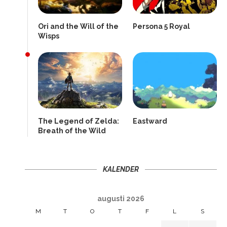
Ori and the Will of the
Persona 5 Royal
Wisps
The Legend of Zelda:
Eastward
Breath of the Wild
KALENDER
augusti 2026
M
T
O
T
F
L
S