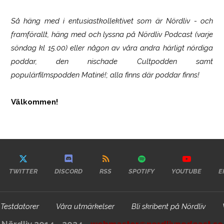
Så häng med i entusiastkollektivet som är
Nördliv
- och
framförallt, häng med och lyssna på Nördliv Podcast (varje
söndag kl 15.00) eller någon av våra andra härligt nördiga
poddar, den nischade Cultpodden samt
populärfilmspodden Matiné!; alla finns där poddar finns!
Välkommen!
TWITTER
DISCORD
RSS
SPOTIFY
YOUTUBE
E
Testdatorer
Våra utmärkelser
Bli skribent på Nördliv
Nördliv 2014 - 2024 -
webmaster@nordlivpodcast.se