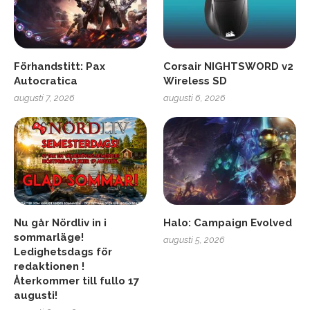
Förhandstitt: Pax
Corsair NIGHTSWORD v2
Autocratica
Wireless SD
augusti 7, 2026
augusti 6, 2026
Nu går Nördliv in i
Halo: Campaign Evolved
sommarläge!
augusti 5, 2026
Ledighetsdags för
redaktionen !
Återkommer till fullo 17
augusti!