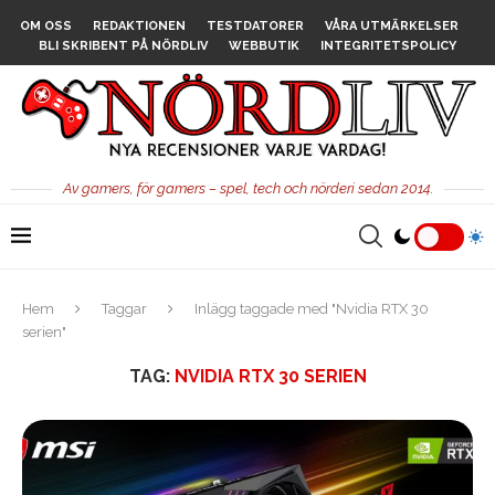
OM OSS
REDAKTIONEN
TESTDATORER
VÅRA UTMÄRKELSER
BLI SKRIBENT PÅ NÖRDLIV
WEBBUTIK
INTEGRITETSPOLICY
Av gamers, för gamers – spel, tech och nörderi sedan 2014.
Hem
Taggar
Inlägg taggade med "Nvidia RTX 30
serien"
TAG:
NVIDIA RTX 30 SERIEN