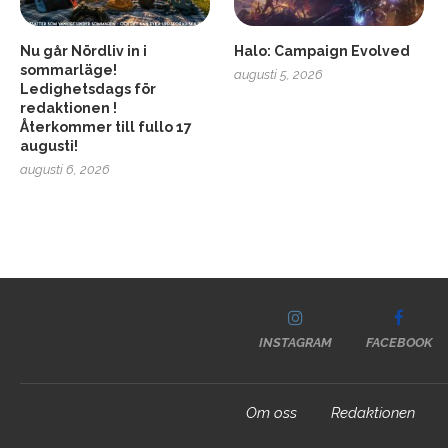
Nu går Nördliv in i
Halo: Campaign Evolved
sommarläge!
augusti 5, 2026
Ledighetsdags för
redaktionen !
Återkommer till fullo 17
augusti!
augusti 6, 2026
INSTAGRAM
FACEBOOK
Om oss
Redaktionen