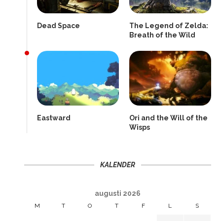
Dead Space
The Legend of Zelda:
Breath of the Wild
Eastward
Ori and the Will of the
Wisps
KALENDER
augusti 2026
M
T
O
T
F
L
S