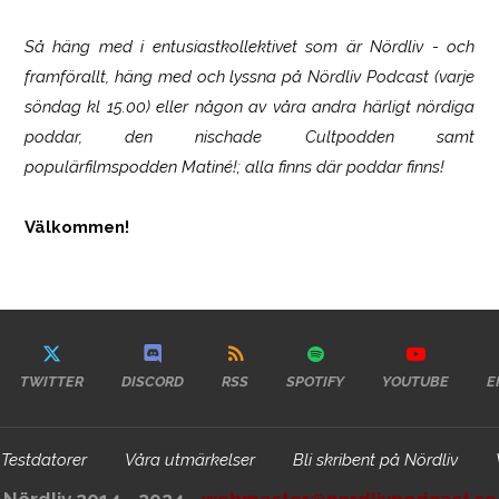
Så häng med i entusiastkollektivet som är
Nördliv
- och
framförallt, häng med och lyssna på Nördliv Podcast (varje
söndag kl 15.00) eller någon av våra andra härligt nördiga
poddar, den nischade Cultpodden samt
populärfilmspodden Matiné!; alla finns där poddar finns!
Välkommen!
TWITTER
DISCORD
RSS
SPOTIFY
YOUTUBE
E
Testdatorer
Våra utmärkelser
Bli skribent på Nördliv
Nördliv 2014 - 2024 -
webmaster@nordlivpodcast.se