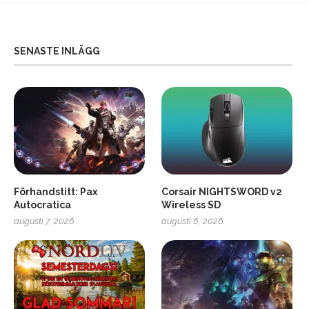
SENASTE INLÄGG
Förhandstitt: Pax
Corsair NIGHTSWORD v2
Autocratica
Wireless SD
augusti 7, 2026
augusti 6, 2026
2
Soundcore Liberty 5 Pro