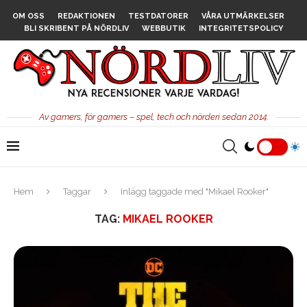
OM OSS
REDAKTIONEN
TESTDATORER
VÅRA UTMÄRKELSER
BLI SKRIBENT PÅ NÖRDLIV
WEBBUTIK
INTEGRITETSPOLICY
Av gamers, för gamers – spel, tech och nörderi sedan 2014.
Hem
Taggar
Inlägg taggade med "Mikael Rooker"
TAG:
MIKAEL ROOKER