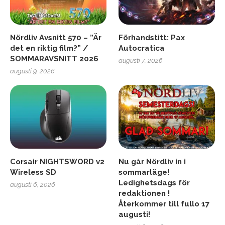
Nördliv Avsnitt 570 – ”Är
Förhandstitt: Pax
det en riktig film?” /
Autocratica
SOMMARAVSNITT 2026
augusti 7, 2026
augusti 9, 2026
Corsair NIGHTSWORD v2
Nu går Nördliv in i
Wireless SD
sommarläge!
Ledighetsdags för
augusti 6, 2026
redaktionen !
Återkommer till fullo 17
augusti!