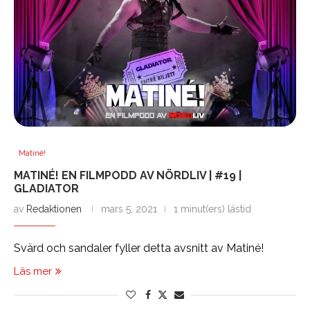
Matiné!
MATINÉ! EN FILMPODD AV NÖRDLIV | #19 |
GLADIATOR
av
Redaktionen
mars 5, 2021
1 minut(ers) lästid
Svärd och sandaler fyller detta avsnitt av Matiné!
Läs mer