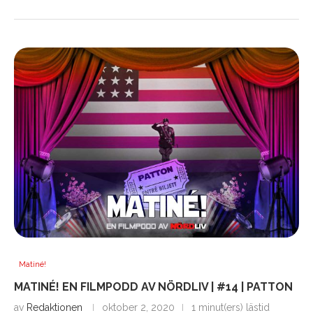
Matiné!
MATINÉ! EN FILMPODD AV NÖRDLIV | #14 | PATTON
av
Redaktionen
oktober 2, 2020
1 minut(ers) lästid