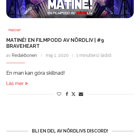
Matiné!
MATINÉ! EN FILMPODD AV NÖRDLIV | #9
BRAVEHEART
av
Redaktionen
maj 1, 2020
1 minut(ers) lästid
En man kan göra skillnad!
Läs mer
BLI EN DEL AV NÖRDLIVS DISCORD!