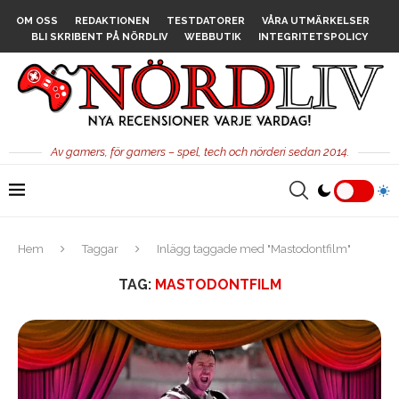
OM OSS
REDAKTIONEN
TESTDATORER
VÅRA UTMÄRKELSER
BLI SKRIBENT PÅ NÖRDLIV
WEBBUTIK
INTEGRITETSPOLICY
Av gamers, för gamers – spel, tech och nörderi sedan 2014.
Hem
Taggar
Inlägg taggade med "Mastodontfilm"
TAG:
MASTODONTFILM