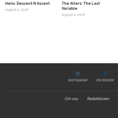
Helix: Descent N Ascent
The Alters: The Last
Variable
augusti 5, 2026
augusti 4, 2026
INSTAGRAM
FACEBOOK
Om oss
Redaktionen