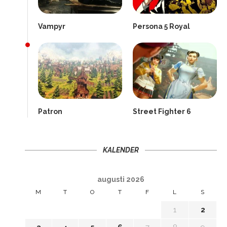
Vampyr
Persona 5 Royal
Patron
Street Fighter 6
KALENDER
augusti 2026
M
T
O
T
F
L
S
1
2