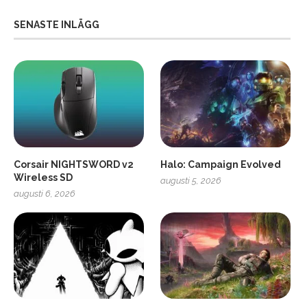
SENASTE INLÄGG
Corsair NIGHTSWORD v2
Halo: Campaign Evolved
Wireless SD
augusti 5, 2026
augusti 6, 2026
2
Soundcore Liberty 5 Pro