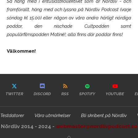
Så häng med i entusiastkollektivet som är
Nördliv
- och
framförallt, häng med och lyssna på Nördliv Podcast (varje
söndag kl 15.00) eller någon av våra andra härligt nördiga
poddar, den nischade Cultpodden samt
populärfilmspodden Matiné!; alla finns där poddar finns!
Välkommen!
TWITTER
DISCORD
RSS
SPOTIFY
YOUTUBE
E
Testdatorer
Våra utmärkelser
Bli skribent på Nördliv
Nördliv 2014 - 2024 -
webmaster@nordlivpodcast.se