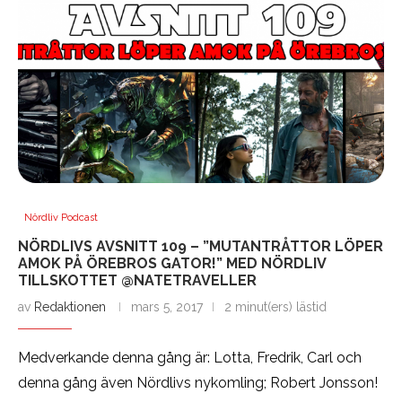
Nördliv Podcast
NÖRDLIVS AVSNITT 109 – ”MUTANTRÅTTOR LÖPER
AMOK PÅ ÖREBROS GATOR!” MED NÖRDLIV
TILLSKOTTET @NATETRAVELLER
av
Redaktionen
mars 5, 2017
2 minut(ers) lästid
Medverkande denna gång är: Lotta, Fredrik, Carl och
denna gång även Nördlivs nykomling; Robert Jonsson!