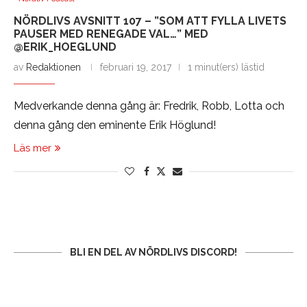
NÖRDLIVS AVSNITT 107 – ”SOM ATT FYLLA LIVETS
PAUSER MED RENEGADE VAL…” MED
@ERIK_HOEGLUND
av
Redaktionen
februari 19, 2017
1 minut(ers) lästid
Medverkande denna gång är: Fredrik, Robb, Lotta och
denna gång den eminente Erik Höglund!
Läs mer
BLI EN DEL AV NÖRDLIVS DISCORD!