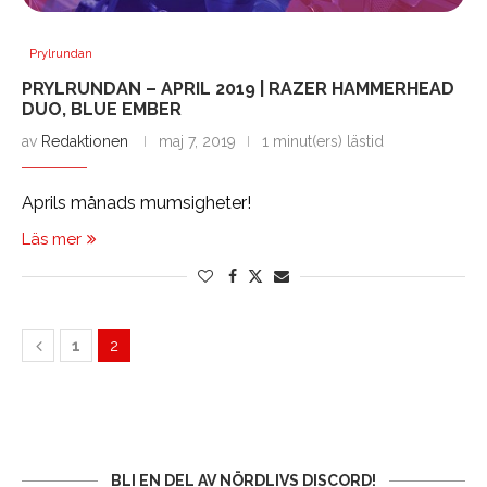
Prylrundan
PRYLRUNDAN – APRIL 2019 | RAZER HAMMERHEAD
DUO, BLUE EMBER
av
Redaktionen
maj 7, 2019
1 minut(ers) lästid
Aprils månads mumsigheter!
Läs mer
1
2
BLI EN DEL AV NÖRDLIVS DISCORD!