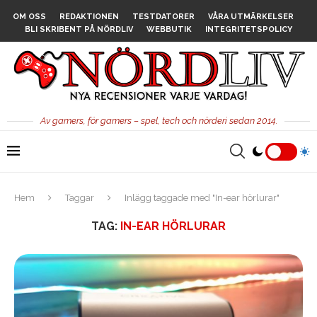
OM OSS
REDAKTIONEN
TESTDATORER
VÅRA UTMÄRKELSER
BLI SKRIBENT PÅ NÖRDLIV
WEBBUTIK
INTEGRITETSPOLICY
Av gamers, för gamers – spel, tech och nörderi sedan 2014.
Hem
Taggar
Inlägg taggade med "In-ear hörlurar"
TAG:
IN-EAR HÖRLURAR