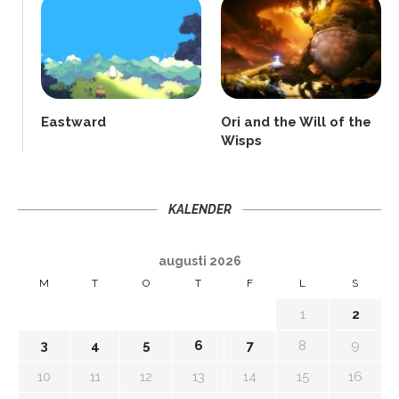
Eastward
Ori and the Will of the
Wisps
KALENDER
augusti 2026
M
T
O
T
F
L
S
1
2
3
4
5
6
7
8
9
10
11
12
13
14
15
16