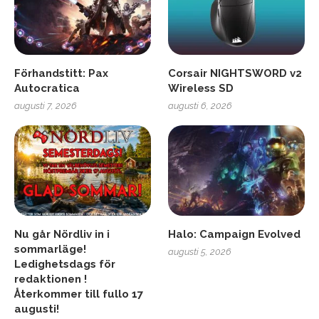
Förhandstitt: Pax
Corsair NIGHTSWORD v2
Autocratica
Wireless SD
augusti 7, 2026
augusti 6, 2026
Nu går Nördliv in i
Halo: Campaign Evolved
sommarläge!
augusti 5, 2026
Ledighetsdags för
redaktionen !
Återkommer till fullo 17
augusti!