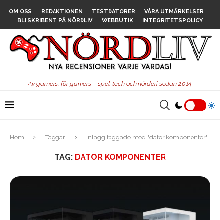
OM OSS
REDAKTIONEN
TESTDATORER
VÅRA UTMÄRKELSER
BLI SKRIBENT PÅ NÖRDLIV
WEBBUTIK
INTEGRITETSPOLICY
Av gamers, för gamers – spel, tech och nörderi sedan 2014.
Hem
Taggar
Inlägg taggade med "dator komponenter"
TAG:
DATOR KOMPONENTER