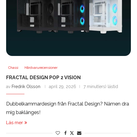
Chassi
Hårdvarurecensioner
FRACTAL DESIGN POP 2 VISION
av
Fredrik Olsson
april 29, 2026
7 minut(ers) lästid
Dubbelkammardesign från Fractal Design? Nämen dra
mig baklänges!
Läs mer