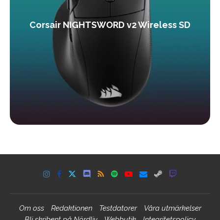
Corsair NIGHTSWORD v2 Wireless SD
Om oss
Redaktionen
Testdatorer
Våra utmärkelser
Bli skribent på Nördliv
Webbutik
Integritetspolicy