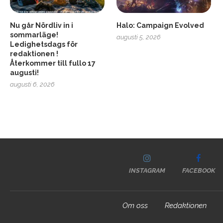
Nu går Nördliv in i
Halo: Campaign Evolved
sommarläge!
augusti 5, 2026
Ledighetsdags för
redaktionen !
Återkommer till fullo 17
augusti!
augusti 6, 2026
INSTAGRAM
FACEBOOK
Om oss
Redaktionen