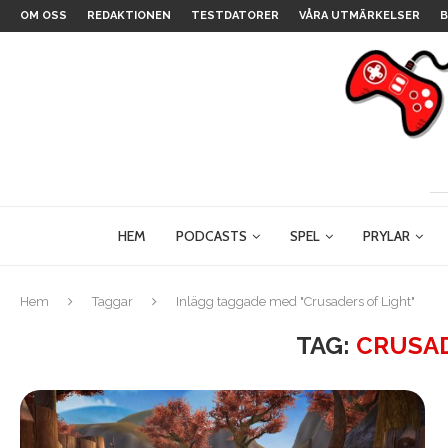
OM OSS
REDAKTIONEN
TESTDATORER
VÅRA UTMÄRKELSER
B
HEM
PODCASTS
SPEL
PRYLAR
Hem
Taggar
Inlägg taggade med "Crusaders of Light"
TAG:
CRUSAD