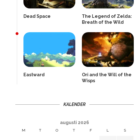
Dead Space
The Legend of Zelda:
Breath of the Wild
Eastward
Ori and the Will of the
Wisps
KALENDER
augusti 2026
M
T
O
T
F
L
S