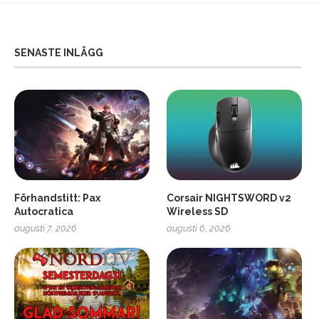
SENASTE INLÄGG
Förhandstitt: Pax
Corsair NIGHTSWORD v2
Autocratica
Wireless SD
augusti 7, 2026
augusti 6, 2026
2
Soundcore Liberty 5 Pro