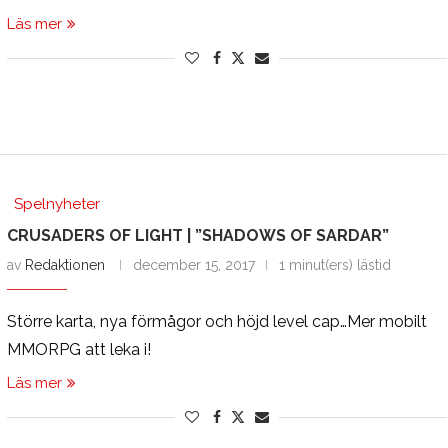
Läs mer
Spelnyheter
CRUSADERS OF LIGHT | ”SHADOWS OF SARDAR”
av
Redaktionen
december 15, 2017
1 minut(ers) lästid
Större karta, nya förmågor och höjd level cap…Mer mobilt
MMORPG att leka i!
Läs mer