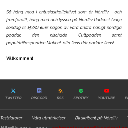
Så häng med i entusiastkollektivet som är
Nördliv
- och
framförallt, häng med och lyssna på Nördliv Podcast (varje
söndag kl 15.00) eller någon av våra andra härligt nördiga
poddar, den nischade Cultpodden samt
populärfilmspodden Matiné!; alla finns där poddar finns!
Välkommen!
TWITTER
DISCORD
RSS
SPOTIFY
YOUTUBE
E
Testdatorer
Våra utmärkelser
Bli skribent på Nördliv
Nördliv 2014 - 2024 -
webmaster@nordlivpodcast.se