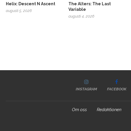
Helix: Descent N Ascent
The Alters: The Last
Variable
augusti 5, 2026
augusti 4, 2026
INSTAGRAM
FACEBOOK
Om oss
Redaktionen