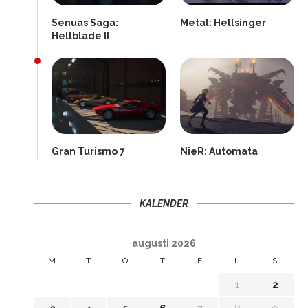
Senuas Saga:
Metal: Hellsinger
Hellblade II
Gran Turismo 7
NieR: Automata
KALENDER
augusti 2026
M
T
O
T
F
L
S
1
2