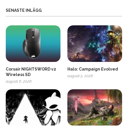
SENASTE INLÄGG
Corsair NIGHTSWORD v2
Halo: Campaign Evolved
Wireless SD
augusti 5, 2026
augusti 6, 2026
2
Soundcore Liberty 5 Pro