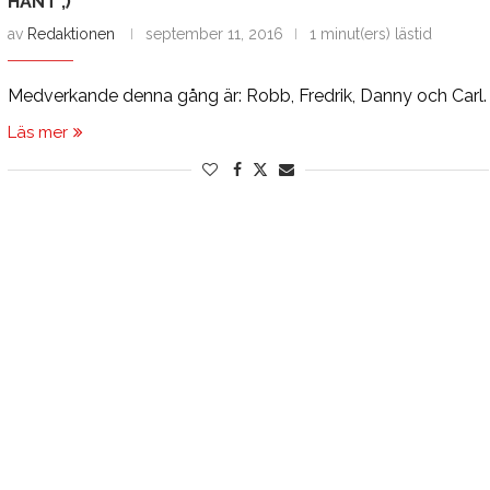
HÄNT ;)”
av
Redaktionen
september 11, 2016
1 minut(ers) lästid
Medverkande denna gång är: Robb, Fredrik, Danny och Carl.
Läs mer