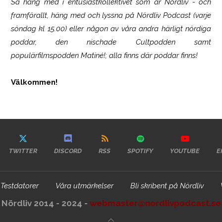
Så häng med i entusiastkollektivet som är
Nördliv
- och
framförallt, häng med och lyssna på Nördliv Podcast (varje
söndag kl 15.00) eller någon av våra andra härligt nördiga
poddar, den nischade Cultpodden samt
populärfilmspodden Matiné!; alla finns där poddar finns!
Välkommen!
TWITTER
DISCORD
RSS
SPOTIFY
YOUTUBE
E
Testdatorer
Våra utmärkelser
Bli skribent på Nördliv
Nördliv 2014 - 2024 -
webmaster@nordlivpodcast.se