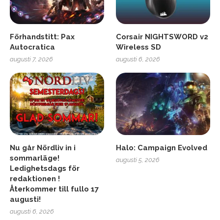
Förhandstitt: Pax
Corsair NIGHTSWORD v2
Autocratica
Wireless SD
augusti 7, 2026
augusti 6, 2026
Nu går Nördliv in i
Halo: Campaign Evolved
sommarläge!
augusti 5, 2026
Ledighetsdags för
redaktionen !
Återkommer till fullo 17
augusti!
augusti 6, 2026