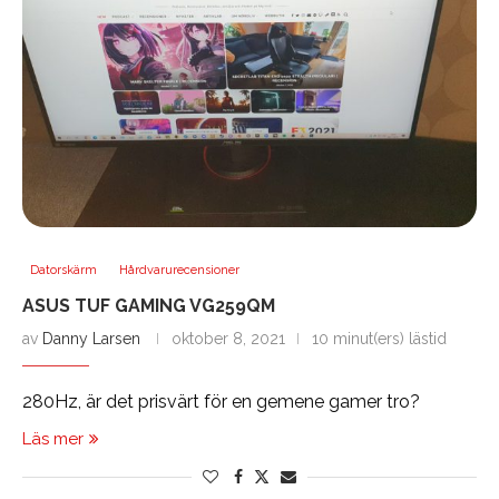
Datorskärm
Hårdvarurecensioner
ASUS TUF GAMING VG259QM
av
Danny Larsen
oktober 8, 2021
10 minut(ers) lästid
280Hz, är det prisvärt för en gemene gamer tro?
Läs mer