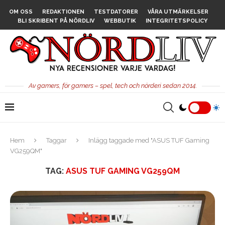
OM OSS
REDAKTIONEN
TESTDATORER
VÅRA UTMÄRKELSER
BLI SKRIBENT PÅ NÖRDLIV
WEBBUTIK
INTEGRITETSPOLICY
Av gamers, för gamers – spel, tech och nörderi sedan 2014.
Hem
Taggar
Inlägg taggade med "ASUS TUF Gaming
VG259QM"
TAG:
ASUS TUF GAMING VG259QM