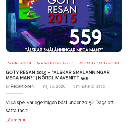
Nördliv Podcast
Nördlivs Podcast Avsnitt
Retro GOTY / GOTY RESAN
GOTY RESAN 2015 – ”ÄLSKAR SMÅLÄNNINGAR
MEGA MAN?” | NÖRDLIV AVSNITT 559
av
Redaktionen
maj 24, 2026
3 minut(ers) lästid
Vilka spel var egentligen bäst under 2015? Dags att
sätta facit!
Läs mer