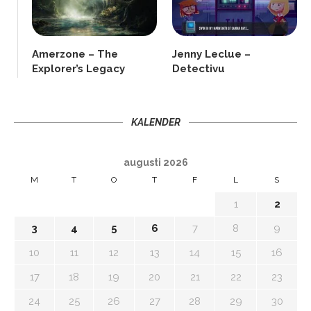
Amerzone – The
Jenny Leclue –
Explorer’s Legacy
Detectivu
KALENDER
augusti 2026
M
T
O
T
F
L
S
1
2
3
4
5
6
7
8
9
10
11
12
13
14
15
16
17
18
19
20
21
22
23
24
25
26
27
28
29
30