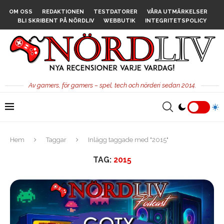
OM OSS
REDAKTIONEN
TESTDATORER
VÅRA UTMÄRKELSER
BLI SKRIBENT PÅ NÖRDLIV
WEBBUTIK
INTEGRITETSPOLICY
Av gamers, för gamers – spel, tech och nörderi sedan 2014.
Hem
Taggar
Inlägg taggade med "2015"
TAG:
2015