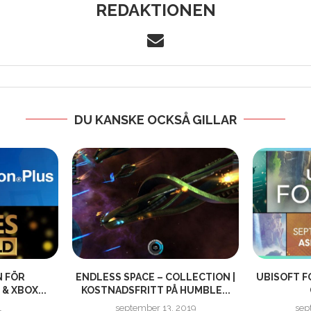
REDAKTIONEN
DU KANSKE OCKSÅ GILLAR
N FÖR
ENDLESS SPACE – COLLECTION |
UBISOFT F
& XBOX...
KOSTNADSFRITT PÅ HUMBLE...
1
september 13, 2019
sep