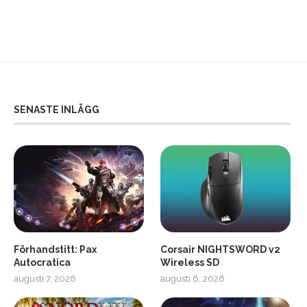
SENASTE INLÄGG
Förhandstitt: Pax
Corsair NIGHTSWORD v2
Autocratica
Wireless SD
augusti 7, 2026
augusti 6, 2026
2
Soundcore Liberty 5 Pro