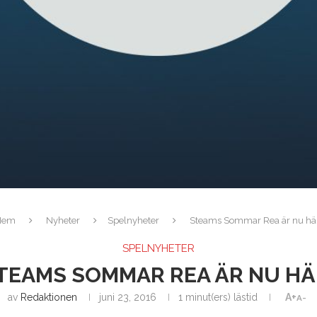
Hem
Nyheter
Spelnyheter
Steams Sommar Rea är nu hä
SPELNYHETER
TEAMS SOMMAR REA ÄR NU HÄ
av
Redaktionen
juni 23, 2016
1 minut(ers) lästid
A+
A-