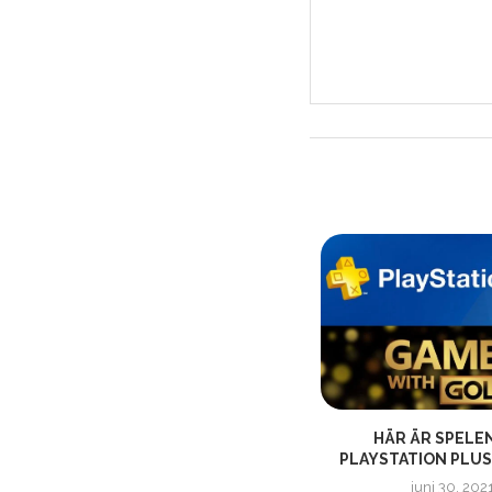
KATAMARI DAMACY REROLL |
HÄR ÄR SPELE
KONSOLSLÄPP RELEASEDATUM
PLAYSTATION PLUS 
OCH TRAILER
juni 30, 202