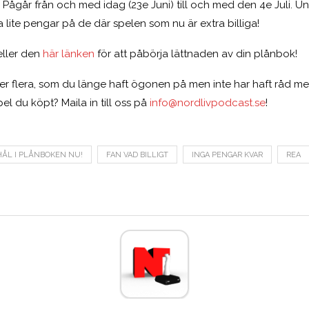
n! Pågår från och med idag (23e Juni) till och med den 4e Juli. U
 lite pengar på de där spelen som nu är extra billiga!
eller den
här länken
för att påbörja lättnaden av din plånbok!
ller flera, som du länge haft ögonen på men inte har haft råd med
l du köpt? Maila in till oss på
info@nordlivpodcast.se
!
ÅL I PLÅNBOKEN NU!
FAN VAD BILLIGT
INGA PENGAR KVAR
REA