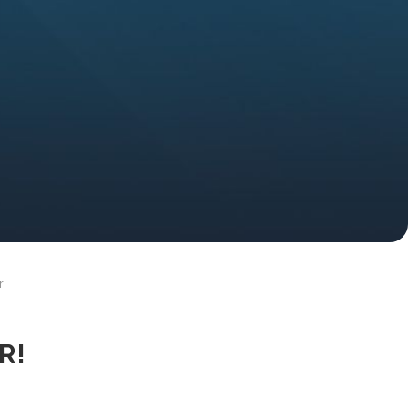
r!
R!