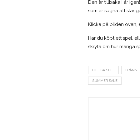
Den är tillbaka i år ige
som är sugna att slänga
Klicka på bilden ovan, 
Har du köpt ett spel, e
skryta om hur många spe
BILLIGA SPEL
BRÄNN H
SUMMER SALE