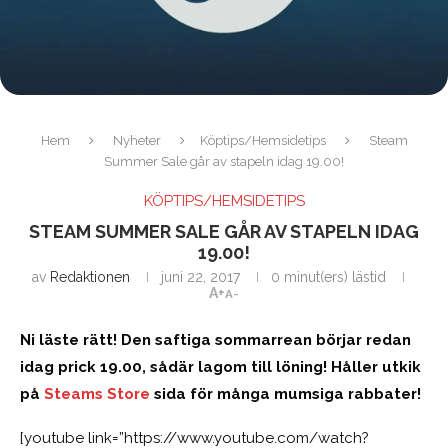
Hem
Nyheter
Köptips/Hemsidetips
Steam
Summer Sale går av stapeln idag 19.00!
KÖPTIPS/HEMSIDETIPS
STEAM SUMMER SALE GÅR AV STAPELN IDAG
19.00!
av
Redaktionen
juni 22, 2017
0 minut(ers) lästid
A+
A-
Ni läste rätt! Den saftiga sommarrean börjar redan
idag prick 19.00, sådär lagom till löning! Håller utkik
på
Steams Store
sida för många mumsiga rabbater!
[youtube link=”https://www.youtube.com/watch?