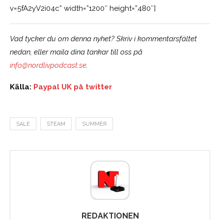
v=5fA2yV2i04c” width=”1200″ height=”480″]
Vad tycker du om denna nyhet? Skriv i kommentarsfältet
nedan, eller maila dina tankar till oss på
info@nordlivpodcast.se
.
Källa:
Paypal UK på twitter
SALE
STEAM
SUMMER
REDAKTIONEN