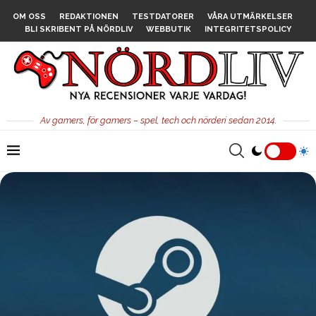
OM OSS
REDAKTIONEN
TESTDATORER
VÅRA UTMÄRKELSER
BLI SKRIBENT PÅ NÖRDLIV
WEBBUTIK
INTEGRITETSPOLICY
Av gamers, för gamers – spel, tech och nörderi sedan 2014.