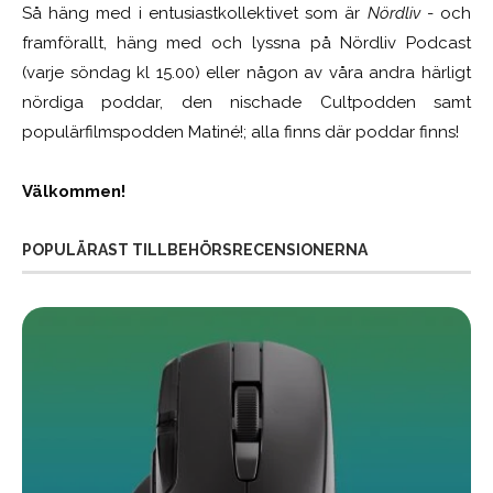
Så häng med i entusiastkollektivet som är
Nördliv
- och
framförallt, häng med och lyssna på Nördliv Podcast
(varje söndag kl 15.00) eller någon av våra andra härligt
nördiga poddar, den nischade Cultpodden samt
populärfilmspodden Matiné!; alla finns där poddar finns!
Välkommen!
POPULÄRAST TILLBEHÖRSRECENSIONERNA