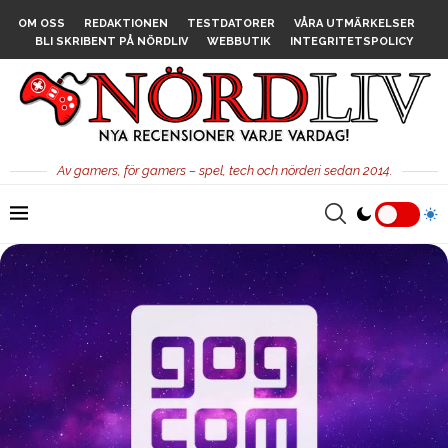
OM OSS
REDAKTIONEN
TESTDATORER
VÅRA UTMÄRKELSER
BLI SKRIBENT PÅ NÖRDLIV
WEBBUTIK
INTEGRITETSPOLICY
Av gamers, för gamers – spel, tech och nörderi sedan 2014.