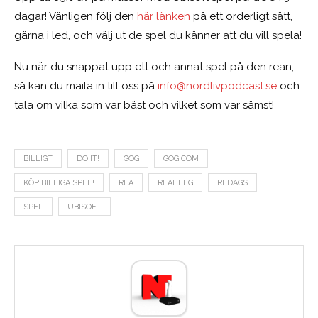
dagar! Vänligen följ den
här länken
på ett orderligt sätt,
gärna i led, och välj ut de spel du känner att du vill spela!
Nu när du snappat upp ett och annat spel på den rean,
så kan du maila in till oss på
info@nordlivpodcast.se
och
tala om vilka som var bäst och vilket som var sämst!
BILLIGT
DO IT!
GOG
GOG.COM
KÖP BILLIGA SPEL!
REA
REAHELG
REDAGS
SPEL
UBISOFT