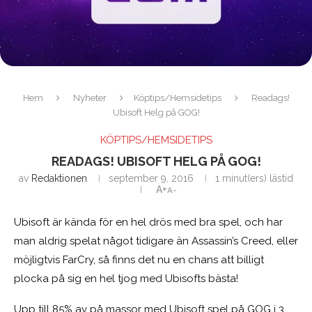
Hem
Nyheter
Köptips/Hemsidetips
Readags!
Ubisoft Helg på GOG!
KÖPTIPS/HEMSIDETIPS
READAGS! UBISOFT HELG PÅ GOG!
av
Redaktionen
september 9, 2016
1 minut(ers) lästid
A+
A-
Ubisoft är kända för en hel drös med bra spel, och har
man aldrig spelat något tidigare än Assassin’s Creed, eller
möjligtvis FarCry, så finns det nu en chans att billigt
plocka på sig en hel tjog med Ubisofts bästa!
Upp till 85% av på massor med Ubisoft spel på GOG i 3