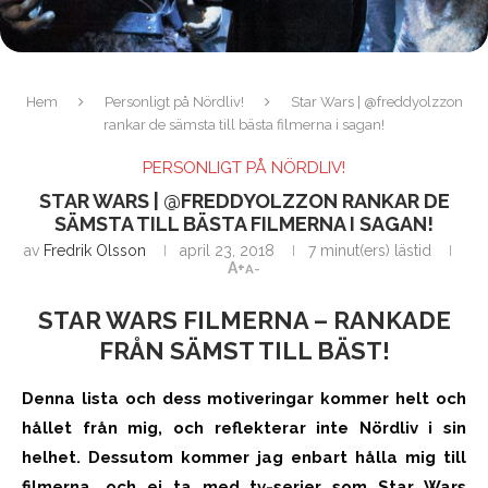
Hem
Personligt på Nördliv!
Star Wars | @freddyolzzon
rankar de sämsta till bästa filmerna i sagan!
PERSONLIGT PÅ NÖRDLIV!
STAR WARS | @FREDDYOLZZON RANKAR DE
SÄMSTA TILL BÄSTA FILMERNA I SAGAN!
av
Fredrik Olsson
april 23, 2018
7 minut(ers) lästid
A+
A-
STAR WARS FILMERNA – RANKADE
FRÅN SÄMST TILL BÄST!
Denna lista och dess motiveringar kommer helt och
hållet från mig, och reflekterar inte Nördliv i sin
helhet. Dessutom kommer jag enbart hålla mig till
filmerna, och ej ta med tv-serier som Star Wars