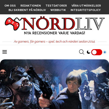
OM OSS
REDAKTIONEN
TESTDATORER
VÅRA UTMÄRKELSER
BLI SKRIBENT PÅ NÖRDLIV
WEBBUTIK
INTEGRITETSPOLICY
Av gamers, för gamers – spel, tech och nörderi sedan 2014.