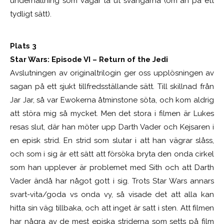
underhållning som vågar ta ut svängarna (om än på ett
tydligt sätt).
Plats 3
Star Wars: Episode VI – Return of the Jedi
Avslutningen av originaltrilogin ger oss upplösningen av
sagan på ett sjukt tillfredsställande sätt. Till skillnad från
Jar Jar, så var Ewokerna åtminstone söta, och kom aldrig
att störa mig så mycket. Men det stora i filmen är Lukes
resas slut, där han möter upp Darth Vader och Kejsaren i
en episk strid. En strid som slutar i att han vägrar slåss,
och som i sig är ett sätt att försöka bryta den onda cirkel
som han upplever är problemet med Sith och att Darth
Vader ändå har något gott i sig. Trots Star Wars annars
svart-vita/goda vs onda vy, så visade det att alla kan
hitta sin väg tillbaka, och att inget är satt i sten. Att filmen
har några av de mest episka striderna som setts på film