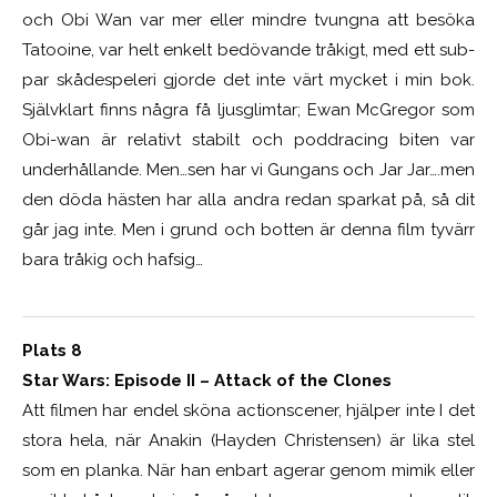
och Obi Wan var mer eller mindre tvungna att besöka
Tatooine, var helt enkelt bedövande tråkigt, med ett sub-
par skådespeleri gjorde det inte värt mycket i min bok.
Självklart finns några få ljusglimtar; Ewan McGregor som
Obi-wan är relativt stabilt och poddracing biten var
underhållande. Men…sen har vi Gungans och Jar Jar….men
den döda hästen har alla andra redan sparkat på, så dit
går jag inte. Men i grund och botten är denna film tyvärr
bara tråkig och hafsig…
Plats 8
Star Wars: Episode II – Attack of the Clones
Att filmen har endel sköna actionscener, hjälper inte I det
stora hela, när Anakin (Hayden Christensen) är lika stel
som en planka. När han enbart agerar genom mimik eller