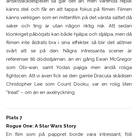
ansiktsskådespeleri så går det an, men varenda replik
känns stel och får en att tappa fokus på filmen. Filmen
känns verkligen som en mittenfilm på det värsta sättet då
saker och ting är utan någon riktig risk. Att sedan
klonkriget påbörjats kan både hjälpa och stjälpa, men då
filmen inte åldrats bra i sina effekter, så blir det alltmer
svårt att se på den. Några intressanta scener är
referenser till dödsstjärnan, än en gång Ewan McGregor
som Obi-wan, samt Yodas pajiga men ändå roliga
fightscen. Att vi även fick se den gamle Dracula skådisen
Christopher Lee som Count Dooku, var en rolig liten
”treat” – om än en axelryckning.
Plats 7
Rogue One: A Star Wars Story
En film som på pappret borde vara intressant, föll