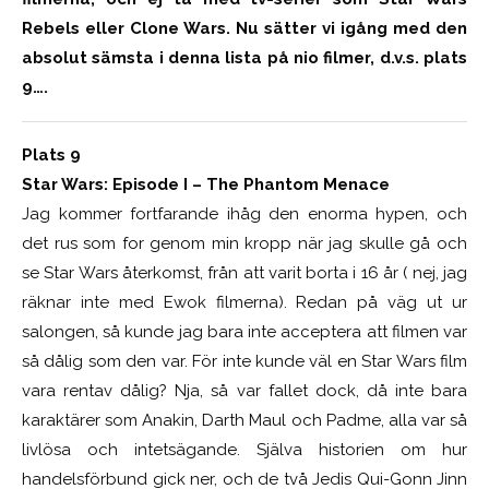
Rebels eller Clone Wars. Nu sätter vi igång med den
absolut sämsta i denna lista på nio filmer, d.v.s. plats
9….
Plats 9
Star Wars: Episode I – The Phantom Menace
Jag kommer fortfarande ihåg den enorma hypen, och
det rus som for genom min kropp när jag skulle gå och
se Star Wars återkomst, från att varit borta i 16 år ( nej, jag
räknar inte med Ewok filmerna). Redan på väg ut ur
salongen, så kunde jag bara inte acceptera att filmen var
så dålig som den var. För inte kunde väl en Star Wars film
vara rentav dålig? Nja, så var fallet dock, då inte bara
karaktärer som Anakin, Darth Maul och Padme, alla var så
livlösa och intetsägande. Själva historien om hur
handelsförbund gick ner, och de två Jedis Qui-Gonn Jinn