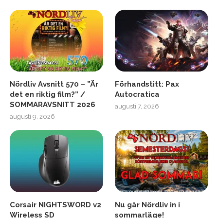
Nördliv Avsnitt 570 – ”Är
Förhandstitt: Pax
det en riktig film?” /
Autocratica
SOMMARAVSNITT 2026
augusti 7, 2026
augusti 9, 2026
Corsair NIGHTSWORD v2
Nu går Nördliv in i
Wireless SD
sommarläge!