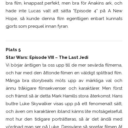
bra film, knappast perfekt, men bra för Anakins ark, och
hade inte Lucas valt att sätta ”Episode 4” på A New
Hope, så kunde denna film egentligen enbart kunnats
gjorts som prequel innan fyran.
Plats 5
Star Wars: Episode VIII – The Last Jedi
Vi börjar äntligen ta oss upp till de mer sevärda filmerna,
och har med den åttonde filmen en väldigt splittrad film.
Många bra storybeats möts upp av märkliga val och
ännu tråkigare filmsekvenser och karaktärer. Men först
och främst så är detta Mark Hamills stora återkomst. Hans
buttre Luke Skywalker visas upp på ett fenomenalt sätt,
och även om karaktären ibland känns lite motsägelsefull
mot hur den tidigare porträtteras, så är det ändå med
vördnad man ser på Luke. Dessvärre så spretar filmen åt