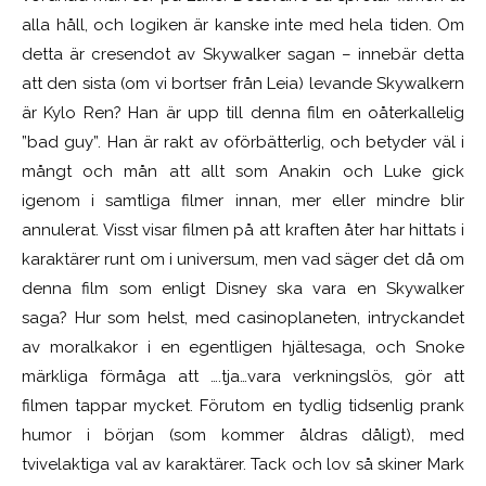
alla håll, och logiken är kanske inte med hela tiden. Om
detta är cresendot av Skywalker sagan – innebär detta
att den sista (om vi bortser från Leia) levande Skywalkern
är Kylo Ren? Han är upp till denna film en oåterkallelig
”bad guy”. Han är rakt av oförbätterlig, och betyder väl i
mångt och mån att allt som Anakin och Luke gick
igenom i samtliga filmer innan, mer eller mindre blir
annulerat. Visst visar filmen på att kraften åter har hittats i
karaktärer runt om i universum, men vad säger det då om
denna film som enligt Disney ska vara en Skywalker
saga? Hur som helst, med casinoplaneten, intryckandet
av moralkakor i en egentligen hjältesaga, och Snoke
märkliga förmåga att ….tja…vara verkningslös, gör att
filmen tappar mycket. Förutom en tydlig tidsenlig prank
humor i början (som kommer åldras dåligt), med
tvivelaktiga val av karaktärer. Tack och lov så skiner Mark