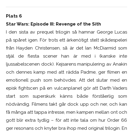
Plats 6
Star Wars: Episode III: Revenge of the Sith
I den sista av prequel trilogin så hamnar George Lucas
på spåret igen. För trots ett ärkenötigt stelt skådespeleri
från Hayden Christensen, så är det Ian McDiarmid som
stjäl de flesta scener han är med i (kanske inte
ljussabelscenen dock). Kejsarens manipulering av Anakin
och dennes kamp med att rädda Padme, ger filmen en
emotionell push som behövdes. Att det slutar med en
episk fightscen på en vulcanplanet gör att Darth Vaders
start som superskurk känns både förståerlig som
nödvändig. Filmens takt går dock upp och ner, och kan
få många att tappa intresse, men kampen mellan ont och
gott blir extra tydlig – för att inte tala om hur Order 66
ger resonans och knyter bra ihop med original trilogin. En