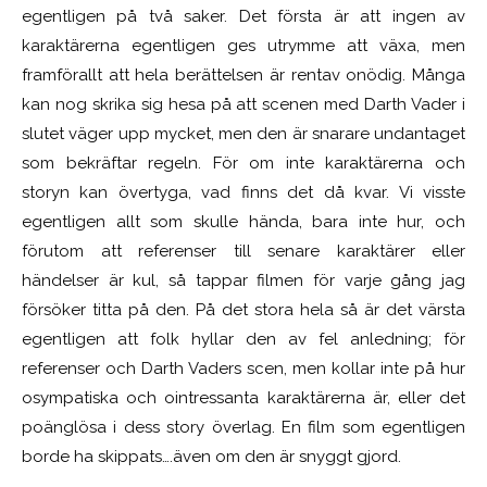
egentligen på två saker. Det första är att ingen av
karaktärerna egentligen ges utrymme att växa, men
framförallt att hela berättelsen är rentav onödig. Många
kan nog skrika sig hesa på att scenen med Darth Vader i
slutet väger upp mycket, men den är snarare undantaget
som bekräftar regeln. För om inte karaktärerna och
storyn kan övertyga, vad finns det då kvar. Vi visste
egentligen allt som skulle hända, bara inte hur, och
förutom att referenser till senare karaktärer eller
händelser är kul, så tappar filmen för varje gång jag
försöker titta på den. På det stora hela så är det värsta
egentligen att folk hyllar den av fel anledning; för
referenser och Darth Vaders scen, men kollar inte på hur
osympatiska och ointressanta karaktärerna är, eller det
poänglösa i dess story överlag. En film som egentligen
borde ha skippats….även om den är snyggt gjord.