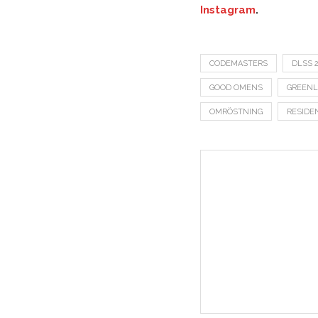
Instagram
.
CODEMASTERS
DLSS 2
GOOD OMENS
GREEN
OMRÖSTNING
RESIDE