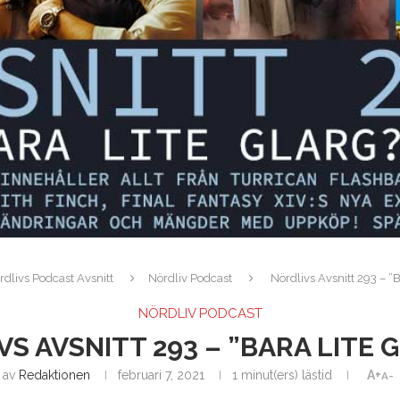
rdlivs Podcast Avsnitt
Nördliv Podcast
Nördlivs Avsnitt 293 – ”Ba
NÖRDLIV PODCAST
S AVSNITT 293 – ”BARA LITE 
av
Redaktionen
februari 7, 2021
1 minut(ers) lästid
A+
A-