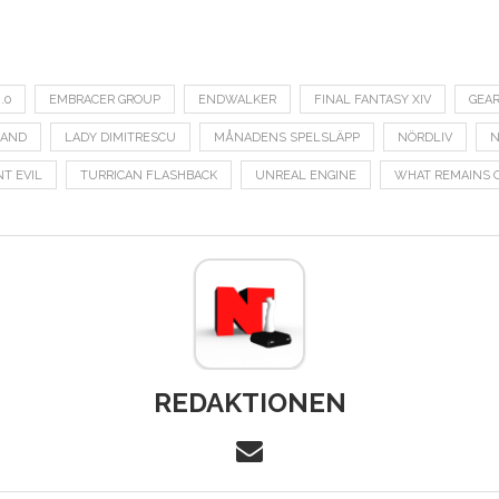
.0
EMBRACER GROUP
ENDWALKER
FINAL FANTASY XIV
GEA
LAND
LADY DIMITRESCU
MÅNADENS SPELSLÄPP
NÖRDLIV
N
NT EVIL
TURRICAN FLASHBACK
UNREAL ENGINE
WHAT REMAINS O
REDAKTIONEN