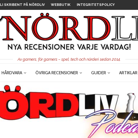
LI SKRIBENT PÅ NÖRDLIV
WEBBUTIK
INTEGRITETSPOLICY
Av gamers, för gamers – spel, tech och nörderi sedan 2014.
HÅRDVARA
ÖVRIGA RECENSIONER
GUIDER
ARTIKLAR