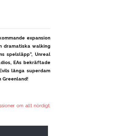
:s kommande expansion
en dramatiska walking
s spelsläpp”, Unreal
udios, EAs bekräftade
Evils långa superdam
n Greenland!
ioner om allt nördigt.