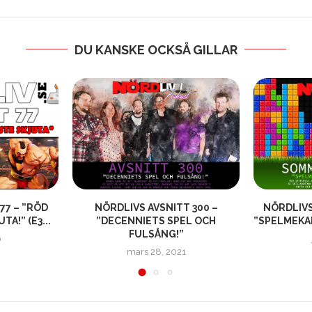
DU KANSKE OCKSÅ GILLAR
77 – ”RÖD
NÖRDLIVS AVSNITT 300 –
NÖRDLIV
A!” (E3...
”DECENNIETS SPEL OCH
”SPELMEKA
FULSÅNG!”
6
mars 28, 2021