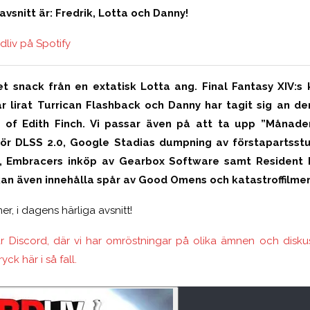
vsnitt är: Fredrik, Lotta och Danny!
dliv på Spotify
 det snack från en extatisk Lotta ang. Final Fantasy XIV
ar lirat Turrican Flashback och Danny har tagit sig an d
 of Edith Finch. Vi passar även på att ta upp ”Månaden
ör DLSS 2.0, Google Stadias dumpning av förstapartsst
 Embracers inköp av Gearbox Software samt Resident 
 kan även innehålla spår av Good Omens och katastroffilme
r, i dagens härliga avsnitt!
 Discord, där vi har omröstningar på olika ämnen och diskuss
ryck här i så fall.