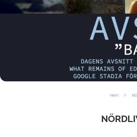
Hem
Nö
NÖRDLIV