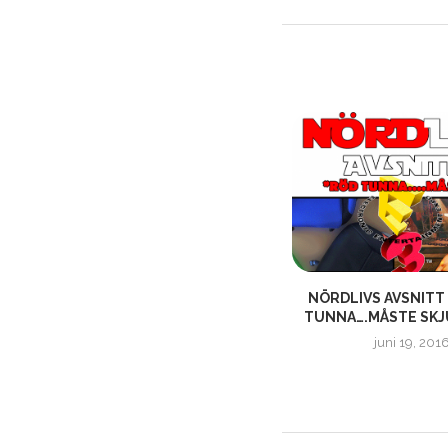
NÖRDLIV AVSNITT 366 –
NÖRDLIVS AVSNITT 
”
”FRANSKA ACCENTER OCH TV-
TUNNA….MÅSTE SKJUT
SERIECENSUR”
juni 19, 201
september 11, 2022