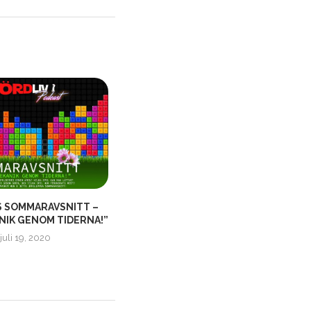
S SOMMARAVSNITT –
RETRO GOTY 1991 – ”MATA FÖR
NIK GENOM TIDERNA!”
TUSAN INTE...
juli 19, 2020
oktober 20, 2024