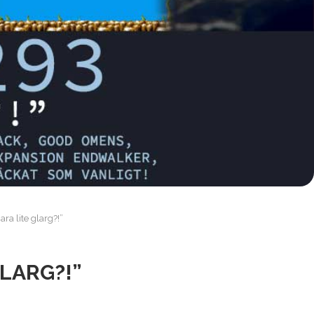
ra lite glarg?!”
GLARG?!”