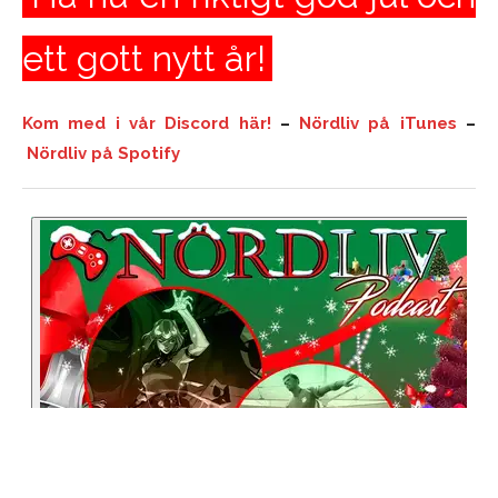
ett gott nytt år!
Kom med i vår Discord här!
–
Nördliv på iTunes
–
Nördliv på Spotify