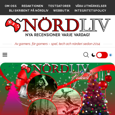
OM OSS
REDAKTIONEN
TESTDATORER
VÅRA UTMÄRKELSER
BLI SKRIBENT PÅ NÖRDLIV
WEBBUTIK
INTEGRITETSPOLICY
Av gamers, för gamers – spel, tech och nörderi sedan 2014.