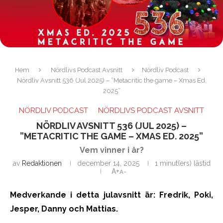
Hem
Nördlivs Podcast Avsnitt
Nördliv Podcast
Nördliv Avsnitt 536 (Jul 2025) – ”Metacritic the game – Xmas Ed.
2025”
NÖRDLIV PODCAST
NÖRDLIVS PODCAST AVSNITT
NÖRDLIV AVSNITT 536 (JUL 2025) –
”METACRITIC THE GAME – XMAS ED. 2025”
Vem vinner i år?
av
Redaktionen
december 14, 2025
1 minut(ers) lästid
A+
A-
Medverkande i detta julavsnitt är: Fredrik, Poki,
Jesper, Danny och Mattias.