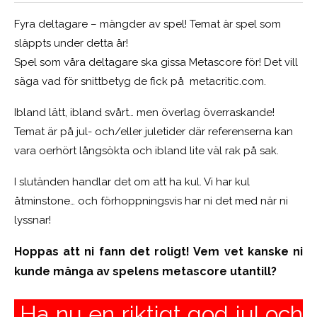
Fyra deltagare – mängder av spel! Temat är spel som
släppts under detta år!
Spel som våra deltagare ska gissa Metascore för! Det vill
säga vad för snittbetyg de fick på metacritic.com.
Ibland lätt, ibland svårt… men överlag överraskande!
Temat är på jul- och/eller juletider där referenserna kan
vara oerhört långsökta och ibland lite väl rak på sak.
I slutänden handlar det om att ha kul. Vi har kul
åtminstone… och förhoppningsvis har ni det med när ni
lyssnar!
Hoppas att ni fann det roligt! Vem vet kanske ni
kunde många av spelens metascore utantill?
Ha nu en riktigt god jul och