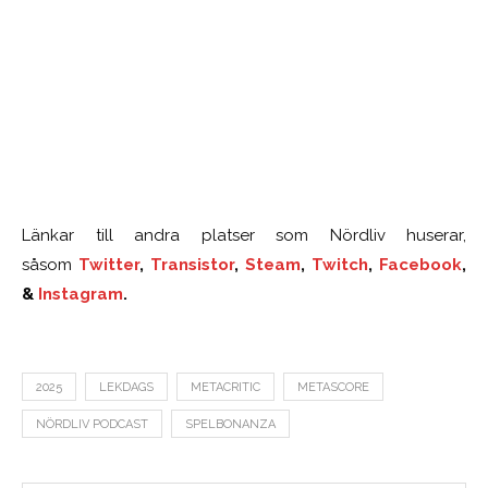
Länkar till andra platser som Nördliv huserar,
såsom
Twitter
,
Transistor
,
Steam
,
Twitch
,
Facebook
,
&
Instagram
.
2025
LEKDAGS
METACRITIC
METASCORE
NÖRDLIV PODCAST
SPELBONANZA