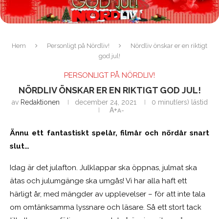
Hem
Personligt på Nördliv!
Nördliv önskar er en riktigt
god jul!
PERSONLIGT PÅ NÖRDLIV!
NÖRDLIV ÖNSKAR ER EN RIKTIGT GOD JUL!
av
Redaktionen
december 24, 2021
0 minut(ers) lästid
A+
A-
Ännu ett fantastiskt spelår, filmår och nördår snart
slut…
Idag är det julafton. Julklappar ska öppnas, julmat ska
ätas och julumgänge ska umgås! Vi har alla haft ett
härligt år, med mängder av upplevelser – för att inte tala
om omtänksamma lyssnare och läsare. Så ett stort tack