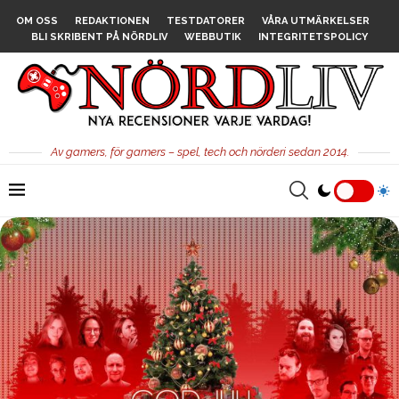
OM OSS
REDAKTIONEN
TESTDATORER
VÅRA UTMÄRKELSER
BLI SKRIBENT PÅ NÖRDLIV
WEBBUTIK
INTEGRITETSPOLICY
Av gamers, för gamers – spel, tech och nörderi sedan 2014.