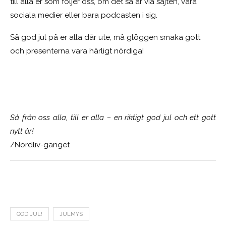
till alla er som följer oss, om det så är via sajten, våra
sociala medier eller bara podcasten i sig.
Så god jul på er alla där ute, må glöggen smaka gott
och presenterna vara härligt nördiga!
Så från oss alla, till er alla – en riktigt god jul och ett gott
nytt år!
/Nördliv-gänget
GOD JUL!
JULMYS