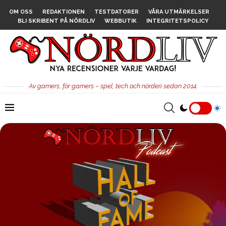
OM OSS
REDAKTIONEN
TESTDATORER
VÅRA UTMÄRKELSER
BLI SKRIBENT PÅ NÖRDLIV
WEBBUTIK
INTEGRITETSPOLICY
Av gamers, för gamers – spel, tech och nörderi sedan 2014.