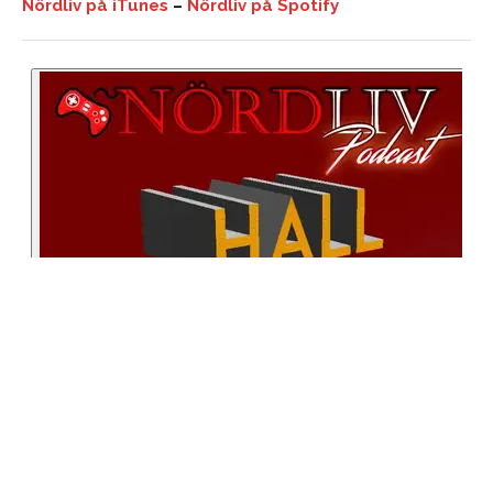
Nördliv på iTunes
–
Nördliv på Spotify