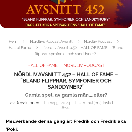
Hem
Nördlivs Podcast Avsnitt
Nördliv Podcast
Hall of Fame
Nördliv Avsnitt 452 – HALL OF FAME – ”Bland
flipprar, symfonier och sanddyner?”
HALL OF FAME
NÖRDLIV PODCAST
NÖRDLIV AVSNITT 452 – HALL OF FAME –
”BLAND FLIPPRAR, SYMFONIER OCH
SANDDYNER?”
Gamla spel, av gamla män....eller?
av
Redaktionen
maj 5, 2024
2 minut(ers) lästid
A+
A-
Medverkande denna gång är: Fredrik och Fredrik aka
’Poki’.