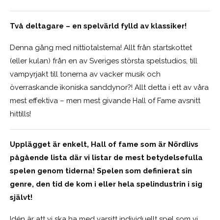
Två deltagare – en spelvärld fylld av klassiker!
Denna gång med nittiotalstema! Allt från startskottet
(eller kulan) från en av Sveriges största spelstudios, till
vampyrjakt till tonerna av vacker musik och
överraskande ikoniska sanddynor?! Allt detta i ett av våra
mest effektiva – men mest givande Hall of Fame avsnitt
hittills!
Upplägget är enkelt, Hall of fame som är Nördlivs
pågående lista där vi listar de mest betydelsefulla
spelen genom tiderna! Spelen som definierat sin
genre, den tid de kom i eller hela spelindustrin i sig
självt!
Idén är att vi ska ha med varsitt individuellt spel som vi