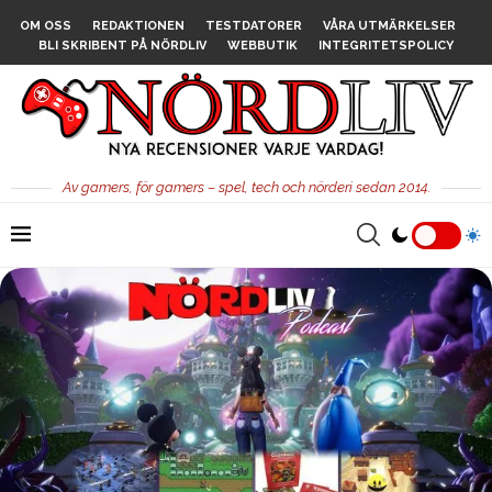
OM OSS
REDAKTIONEN
TESTDATORER
VÅRA UTMÄRKELSER
BLI SKRIBENT PÅ NÖRDLIV
WEBBUTIK
INTEGRITETSPOLICY
Av gamers, för gamers – spel, tech och nörderi sedan 2014.