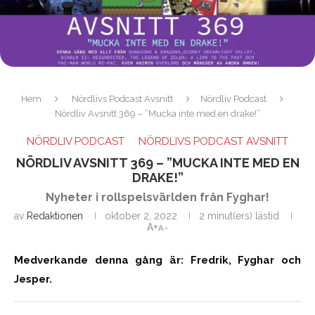
Hem
Nördlivs Podcast Avsnitt
Nördliv Podcast
Nördliv Avsnitt 369 – ”Mucka inte med en drake!”
NÖRDLIV PODCAST
NÖRDLIVS PODCAST AVSNITT
NÖRDLIV AVSNITT 369 – ”MUCKA INTE MED EN
DRAKE!”
Nyheter i rollspelsvärlden från Fyghar!
av
Redaktionen
oktober 2, 2022
2 minut(ers) lästid
A+
A-
Medverkande denna gång är: Fredrik, Fyghar och
Jesper.