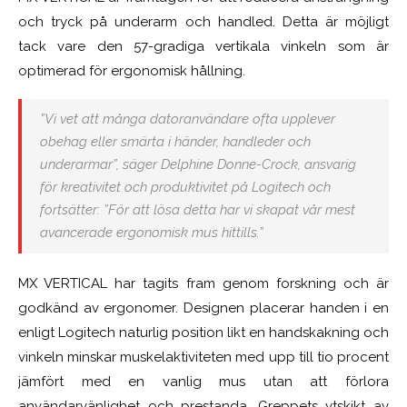
och tryck på underarm och handled. Detta är möjligt
tack vare den 57-gradiga vertikala vinkeln som är
optimerad för ergonomisk hållning.
”Vi vet att många datoranvändare ofta upplever
obehag eller smärta i händer, handleder och
underarmar”, säger Delphine Donne-Crock, ansvarig
för kreativitet och produktivitet på Logitech och
fortsätter: ”För att lösa detta har vi skapat vår mest
avancerade ergonomisk mus hittills.”
MX VERTICAL har tagits fram genom forskning och är
godkänd av ergonomer. Designen placerar handen i en
enligt Logitech naturlig position likt en handskakning och
vinkeln minskar muskelaktiviteten med upp till tio procent
jämfört med en vanlig mus utan att förlora
användarvänlighet och prestanda. Greppets ytskikt av