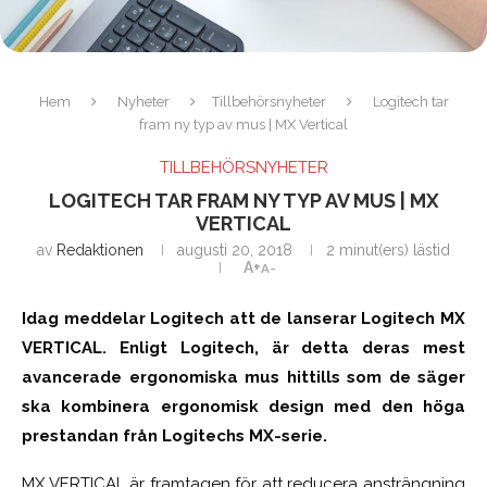
Hem
Nyheter
Tillbehörsnyheter
Logitech tar
fram ny typ av mus | MX Vertical
TILLBEHÖRSNYHETER
LOGITECH TAR FRAM NY TYP AV MUS | MX
VERTICAL
av
Redaktionen
augusti 20, 2018
2 minut(ers) lästid
A+
A-
Idag meddelar Logitech att de lanserar Logitech MX
VERTICAL. Enligt Logitech, är detta deras mest
avancerade ergonomiska mus hittills som de säger
ska kombinera ergonomisk design med den höga
prestandan från Logitechs MX-serie.
MX VERTICAL är framtagen för att reducera ansträngning