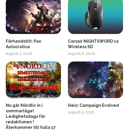
Förhandstitt: Pax
Corsair NIGHTSWORD v2
Autocratica
Wireless SD
augusti 7, 2026
augusti 6, 2026
2
Soundcore Liberty 5 Pro
Nu går Nördliv in i
Halo: Campaign Evolved
sommarläge!
augusti 5, 2026
Ledighetsdags för
redaktionen !
Återkommer till fullo 17