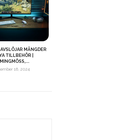
 AVSLÖJAR MÄNGDER
FALLOUT FANTASTERNAS
YA TILLBEHÖR |
DRÖMSTOL FRÅN NOBLECHAIRS
MINGMÖSS,...
UTANNONSERAD!
tember 18, 2024
maj 28, 2020