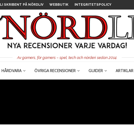
LI SKRIBENT PÅ NÖRDLIV
WEBBUTIK
INTEGRITETSPOLICY
Av gamers, för gamers – spel, tech och nörderi sedan 2014.
HÅRDVARA
ÖVRIGA RECENSIONER
GUIDER
ARTIKLAR