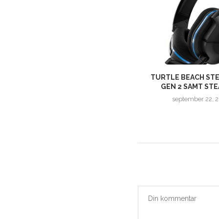
T
LOGITECH LANSERAR
TURTLE BEACH STE
UPPFÖLJARE TILL POWERPLAY –
GEN 2 SAMT STEA
MUSMATTAN SOM...
september 22, 
februari 26, 2025