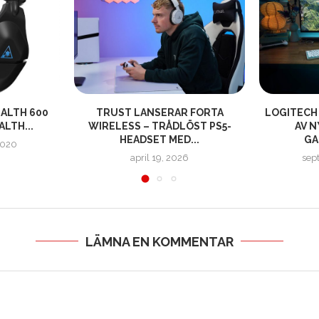
ALTH 600
TRUST LANSERAR FORTA
LOGITECH
LTH...
WIRELESS – TRÅDLÖST PS5-
AV N
HEADSET MED...
GA
2020
april 19, 2026
sep
LÄMNA EN KOMMENTAR