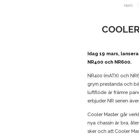
Hem
COOLER
Idag 19 mars, lansera
NR400 och NR600.
NR400 (mATX) och NR600 
grym prestanda och bätt
luftflöde är främre pa
erbjuder NR serien även
Cooler Master går verkli
nya chassin är bra, åter
sker och att Cooler Mas