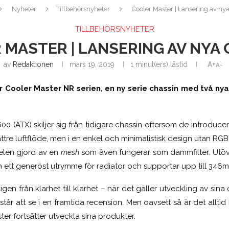
Nyheter
Tillbehörsnyheter
Cooler Master | Lansering av ny
TILLBEHÖRSNYHETER
 MASTER | LANSERING AV NYA 
av
Redaktionen
mars 19, 2019
1 minut(ers) lästid
A+
A-
r Cooler Master NR serien, en ny serie chassin med två n
(ATX) skiljer sig från tidigare chassin eftersom de introducerar
re luftflöde, men i en enkel och minimalistisk design utan RGB
nelen gjord av en
mesh
som även fungerar som dammfilter. Utöv
 ett generöst utrymme för radiator och supportar upp till 346m
gen från klarhet till klarhet – när det gäller utveckling av sin
står att se i en framtida recension. Men oavsett så är det alltid 
ter fortsätter utveckla sina produkter.