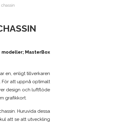
a chassin
CHASSIN
ya modeller; MasterBox
 en, enligt tillverkaren
. För att uppnå optimalt
er design och luftflöde
m grafikkort.
a chassin. Huruvida dessa
kul att se att utveckling