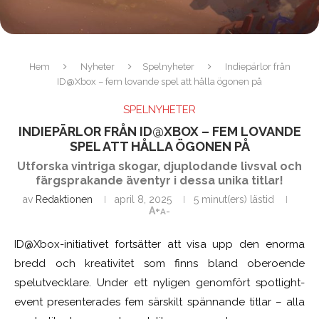
Hem
Nyheter
Spelnyheter
Indiepärlor från
ID@Xbox – fem lovande spel att hålla ögonen på
SPELNYHETER
INDIEPÄRLOR FRÅN ID@XBOX – FEM LOVANDE
SPEL ATT HÅLLA ÖGONEN PÅ
Utforska vintriga skogar, djuplodande livsval och
färgsprakande äventyr i dessa unika titlar!
av
Redaktionen
april 8, 2025
5 minut(ers) lästid
A+
A-
ID@Xbox-initiativet fortsätter att visa upp den enorma
bredd och kreativitet som finns bland oberoende
spelutvecklare. Under ett nyligen genomfört spotlight-
event presenterades fem särskilt spännande titlar – alla