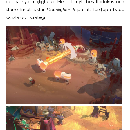
öppna nya möjligheter. Med ett nytt berättarfokus och
större frihet, siktar
Moonlighter II
på att fördjupa både
känsla och strategi.