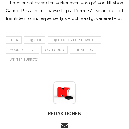
Ett och annat av spelen verkar även vara på väg till Xbox
Game Pass, men oavsett plattform så visar de att
framtiden för indiespel ser ljus – och väldigt varierad – ut.
HELA
ID@XBOX
ID@XBOX DIGITAL SHOWCASE
MOONLIGHTER 2
OUTBOUND
THE ALTERS
WINTER BURROW
REDAKTIONEN