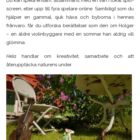
Du kan spela ensam, tillsammans med en vän i lokal split-
screen, eller upp till fyra spelare online. Samtidigt som du
hjälper en gammal, sjuk häxa och byborna i hennes
frånvaro, får du utforska berättelser som den om Holger
– en äldre violinbyggare med en sommar han aldrig vill
glömma.
Hela
handlar om kreativitet, samarbete och att
återupptäcka naturens under.