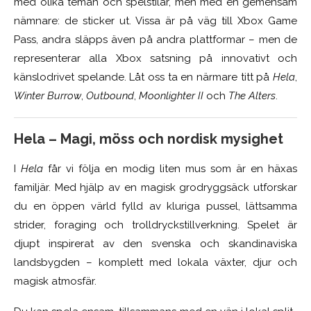
med olika teman och spelstilar, men med en gemensam
nämnare: de sticker ut. Vissa är på väg till Xbox Game
Pass, andra släpps även på andra plattformar – men de
representerar alla Xbox satsning på innovativt och
känslodrivet spelande. Låt oss ta en närmare titt på
Hela
,
Winter Burrow
,
Outbound
,
Moonlighter II
och
The Alters
.
Hela – Magi, möss och nordisk mysighet
I
Hela
får vi följa en modig liten mus som är en häxas
familjär. Med hjälp av en magisk grodryggsäck utforskar
du en öppen värld fylld av kluriga pussel, lättsamma
strider, foraging och trolldryckstillverkning. Spelet är
djupt inspirerat av den svenska och skandinaviska
landsbygden – komplett med lokala växter, djur och
magisk atmosfär.