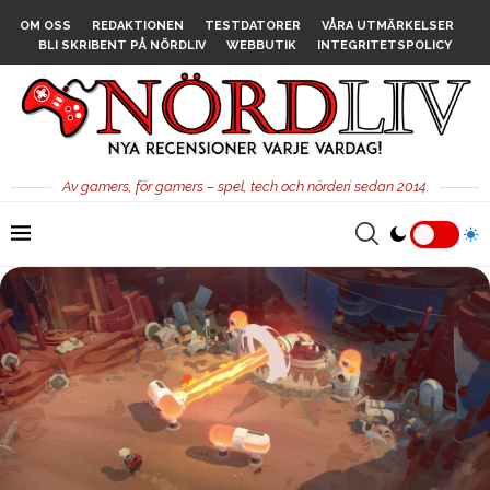
OM OSS
REDAKTIONEN
TESTDATORER
VÅRA UTMÄRKELSER
BLI SKRIBENT PÅ NÖRDLIV
WEBBUTIK
INTEGRITETSPOLICY
Av gamers, för gamers – spel, tech och nörderi sedan 2014.